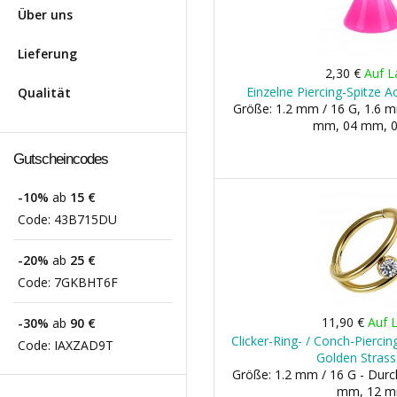
Über uns
Lieferung
2,30 €
Auf L
Einzelne Piercing-Spitze 
Qualität
Größe: 1.2 mm / 16 G, 1.6 mm
mm, 04 mm, 
Gutscheincodes
-10%
ab
15 €
Code:
43B715DU
-20%
ab
25 €
Code:
7GKBHT6F
11,90 €
Auf 
-30%
ab
90 €
Clicker-Ring- / Conch-Piercin
Code:
IAXZAD9T
Golden Stras
Größe: 1.2 mm / 16 G - Dur
mm, 12 