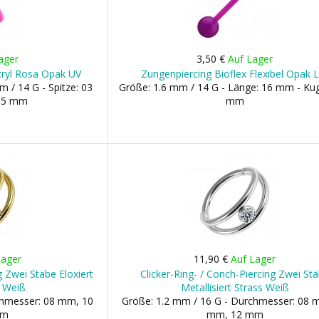
ager
3,50 €
Auf Lager
Acryl Rosa Opak UV
Zungenpiercing Bioflex Flexibel Opak L
 / 14 G - Spitze: 03
Größe: 1.6 mm / 14 G - Länge: 16 mm - Kug
05 mm
mm
Lager
11,90 €
Auf Lager
g Zwei Stäbe Eloxiert
Clicker-Ring- / Conch-Piercing Zwei St
s Weiß
Metallisiert Strass Weiß
chmesser: 08 mm, 10
Größe: 1.2 mm / 16 G - Durchmesser: 08 
mm
mm, 12 mm