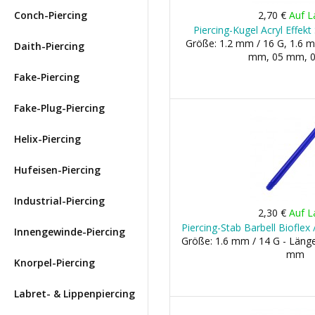
Conch-Piercing
2,70 €
Auf L
Piercing-Kugel Acryl Effe
Größe: 1.2 mm / 16 G, 1.6 m
Daith-Piercing
mm, 05 mm, 
Fake-Piercing
Fake-Plug-Piercing
Helix-Piercing
Hufeisen-Piercing
Industrial-Piercing
2,30 €
Auf L
Piercing-Stab Barbell Bioflex
Innengewinde-Piercing
Größe: 1.6 mm / 14 G - Län
mm
Knorpel-Piercing
Labret- & Lippenpiercing