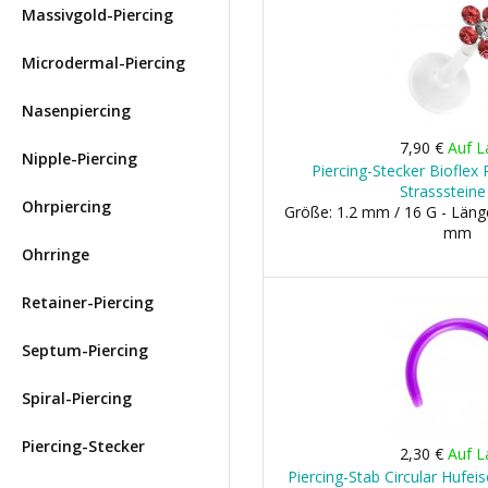
Massivgold-Piercing
Microdermal-Piercing
Nasenpiercing
7,90 €
Auf L
Nipple-Piercing
Piercing-Stecker Bioflex
Strasssteine
Ohrpiercing
Größe: 1.2 mm / 16 G - Läng
mm
Ohrringe
Retainer-Piercing
Septum-Piercing
Spiral-Piercing
Piercing-Stecker
2,30 €
Auf L
Piercing-Stab Circular Hufeis