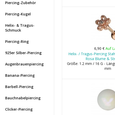
Piercing-Zubehör
Piercing-Kugel
Helix- & Tragus-
Schmuck
Piercing-Ring
6,90 €
Auf L
925er Silber-Piercing
Helix- / Tragus-Piercing Sta
Rosa Blume & St
Größe: 1.2 mm / 16 G - Läng
Augenbrauenpiercing
mm
Banana-Piercing
Barbell-Piercing
Bauchnabelpiercing
Clicker-Piercing