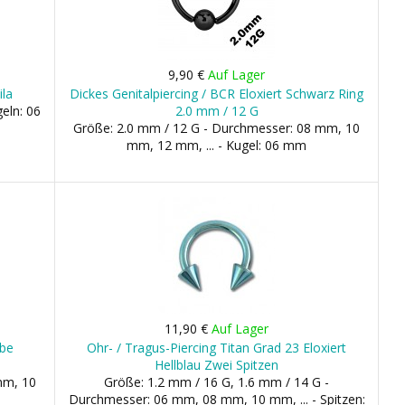
9,90 €
Auf Lager
ila
Dickes Genitalpiercing / BCR Eloxiert Schwarz Ring
eln: 06
2.0 mm / 12 G
Größe: 2.0 mm / 12 G - Durchmesser: 08 mm, 10
mm, 12 mm, ... - Kugel: 06 mm
11,90 €
Auf Lager
äbe
Ohr- / Tragus-Piercing Titan Grad 23 Eloxiert
Hellblau Zwei Spitzen
mm, 10
Größe: 1.2 mm / 16 G, 1.6 mm / 14 G -
Durchmesser: 06 mm, 08 mm, 10 mm, ... - Spitzen: