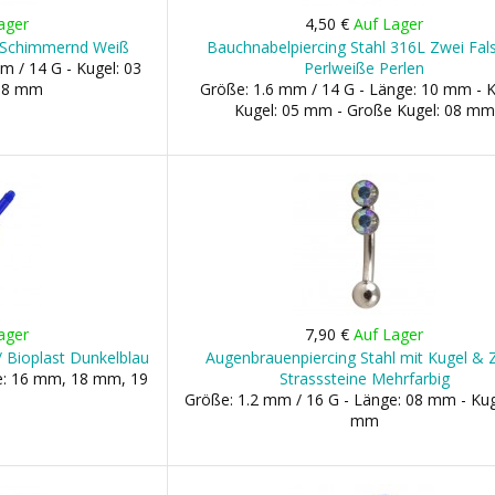
ager
4,50 €
Auf Lager
kt Schimmernd Weiß
Bauchnabelpiercing Stahl 316L Zwei Fal
m / 14 G - Kugel: 03
Perlweiße Perlen
08 mm
Größe: 1.6 mm / 14 G - Länge: 10 mm - K
Kugel: 05 mm - Große Kugel: 08 mm
ager
7,90 €
Auf Lager
 / Bioplast Dunkelblau
Augenbrauenpiercing Stahl mit Kugel & 
ge: 16 mm, 18 mm, 19
Strasssteine Mehrfarbig
Größe: 1.2 mm / 16 G - Länge: 08 mm - Kug
mm