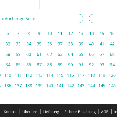
« Vorherige Seite
6
7
8
9
10
11
12
13
14
15
16
32
33
34
35
36
37
38
39
40
41
42
58
59
60
61
62
63
64
65
66
67
68
84
85
86
87
88
89
90
91
92
93
94
9
110
111
112
113
114
115
116
117
118
119
120
5
136
137
138
139
140
141
142
143
144
145
146
Kontakt
Über uns
Lieferung
Sichere Bezahlung
AGB
I