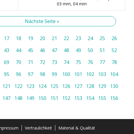
03 mm, 04 mm
Nächste Seite »
17
18
19
20
21
22
23
24
25
26
43
44
45
46
47
48
49
50
51
52
69
70
71
72
73
74
75
76
77
78
95
96
97
98
99
100
101
102
103
104
121
122
123
124
125
126
127
128
129
130
147
148
149
150
151
152
153
154
155
156
mpressum
Vertraulichkeit
Material & Qualität