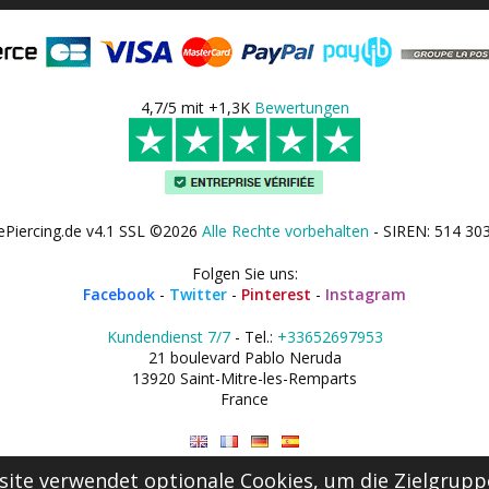
4,7/5 mit +1,3K
Bewertungen
ePiercing.de v4.1 SSL ©2026
Alle Rechte vorbehalten
- SIREN: 514 30
Folgen Sie uns:
Facebook
-
Twitter
-
Pinterest
-
Instagram
Kundendienst 7/7
- Tel.:
+33652697953
21 boulevard Pablo Neruda
13920 Saint-Mitre-les-Remparts
France
ite verwendet optionale Cookies, um die Zielgrupp