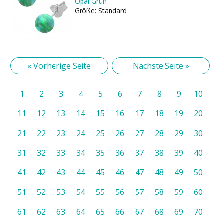
Opal Grün
Größe: Standard
« Vorherige Seite
Nächste Seite »
1
2
3
4
5
6
7
8
9
10
11
12
13
14
15
16
17
18
19
20
21
22
23
24
25
26
27
28
29
30
31
32
33
34
35
36
37
38
39
40
41
42
43
44
45
46
47
48
49
50
51
52
53
54
55
56
57
58
59
60
61
62
63
64
65
66
67
68
69
70