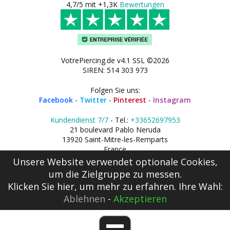
4,7/5 mit +1,3K
Bewertungen
VotrePiercing.de v4.1 SSL ©2026
SIREN: 514 303 973
Folgen Sie uns:
Facebook
-
Twitter
-
Pinterest
-
Instagram
Kundendienst 7/7
- Tel.:
+33652697953
21 boulevard Pablo Neruda
13920 Saint-Mitre-les-Remparts
France
Unsere Website verwendet optionale Cookies,
um die Zielgruppe zu messen.
Klicken Sie hier
, um mehr zu erfahren. Ihre Wahl:
Ablehnen
-
Akzeptieren