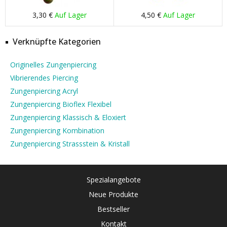
3,30 €
Auf Lager
4,50 €
Auf Lager
Verknüpfte Kategorien
Originelles Zungenpiercing
Vibrierendes Piercing
Zungenpiercing Acryl
Zungenpiercing Bioflex Flexibel
Zungenpiercing Klassisch & Eloxiert
Zungenpiercing Kombination
Zungenpiercing Strassstein & Kristall
Spezialangebote
Neue Produkte
Bestseller
Kontakt