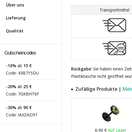
Über uns
Transportmittel
Lieferung
Qualität
Gutscheincodes
-10%
ab
15 €
Rückgabe
: Sie haben einen Ze
Code:
43B715DU
Plastiktasche nicht geöffnet wu
-20%
ab
25 €
Zufällige Produkte |
Meh
Code:
7GKBHT6F
-30%
ab
90 €
Code:
IAXZAD9T
6,90 €
Auf Lager