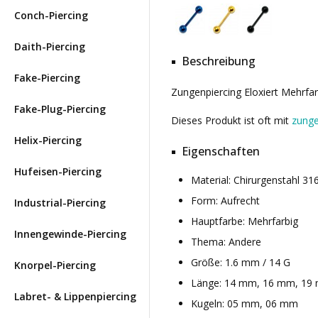
Conch-Piercing
Daith-Piercing
Beschreibung
Fake-Piercing
Zungenpiercing Eloxiert Mehrfar
Fake-Plug-Piercing
Dieses Produkt ist oft mit
zunge
Helix-Piercing
Eigenschaften
Hufeisen-Piercing
Material: Chirurgenstahl 3
Form: Aufrecht
Industrial-Piercing
Hauptfarbe: Mehrfarbig
Innengewinde-Piercing
Thema: Andere
Größe: 1.6 mm / 14 G
Knorpel-Piercing
Länge: 14 mm, 16 mm, 19
Labret- & Lippenpiercing
Kugeln: 05 mm, 06 mm