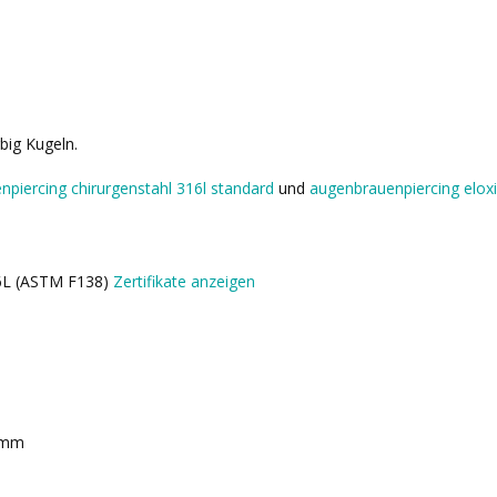
big Kugeln.
npiercing chirurgenstahl 316l standard
und
augenbrauenpiercing eloxi
16L (ASTM F138)
Zertifikate anzeigen
 mm