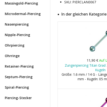
SKU: PIERCLAN0067
Massivgold-Piercing
Microdermal-Piercing
In der gleichen Kategorie
Nasenpiercing
Nipple-Piercing
Ohrpiercing
Ohrringe
11,90 €
Auf 
Zungenpiercing Titan Grad 2
Retainer-Piercing
Kugeln
Größe: 1.6 mm / 14 G - Län
Septum-Piercing
mm - Kugeln: 05 
Spiral-Piercing
Piercing-Stecker