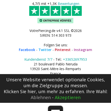
4,7/5 mit +1,3K
Bewertungen
VotrePiercing.de v4.1 SSL ©2026
SIREN: 514 303 973
Folgen Sie uns:
Facebook
-
Twitter
-
Pinterest
-
Instagram
Kundendienst 7/7
- Tel.:
+33652697953
21 boulevard Pablo Neruda
13920 Saint-Mitre-les-Remparts
France
Unsere Website verwendet optionale Cookies,
um die Zielgruppe zu messen.
Klicken Sie hier
, um mehr zu erfahren. Ihre Wahl:
Ablehnen
-
Akzeptieren