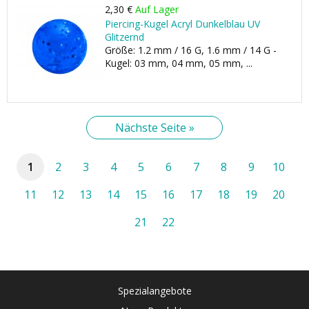
2,30 €
Auf Lager
Piercing-Kugel Acryl Dunkelblau UV
Glitzernd
Größe: 1.2 mm / 16 G, 1.6 mm / 14 G -
Kugel: 03 mm, 04 mm, 05 mm, ...
Nächste Seite »
1
2
3
4
5
6
7
8
9
10
11
12
13
14
15
16
17
18
19
20
21
22
Spezialangebote