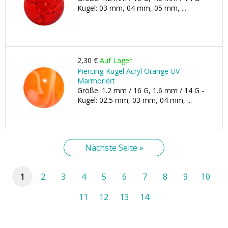
Kugel: 03 mm, 04 mm, 05 mm, ...
2,30 €
Auf Lager
Piercing-Kugel Acryl Orange UV
Marmoriert
Größe: 1.2 mm / 16 G, 1.6 mm / 14 G -
Kugel: 02.5 mm, 03 mm, 04 mm, ...
Nächste Seite »
1
2
3
4
5
6
7
8
9
10
11
12
13
14