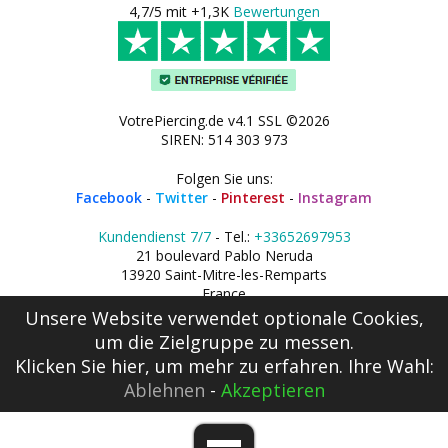
4,7/5 mit +1,3K
Bewertungen
VotrePiercing.de v4.1 SSL ©2026
SIREN: 514 303 973
Folgen Sie uns:
Facebook
-
Twitter
-
Pinterest
-
Instagram
Kundendienst 7/7
- Tel.:
+33652697953
21 boulevard Pablo Neruda
13920 Saint-Mitre-les-Remparts
France
Unsere Website verwendet optionale Cookies,
um die Zielgruppe zu messen.
Klicken Sie hier
, um mehr zu erfahren. Ihre Wahl:
Ablehnen
-
Akzeptieren