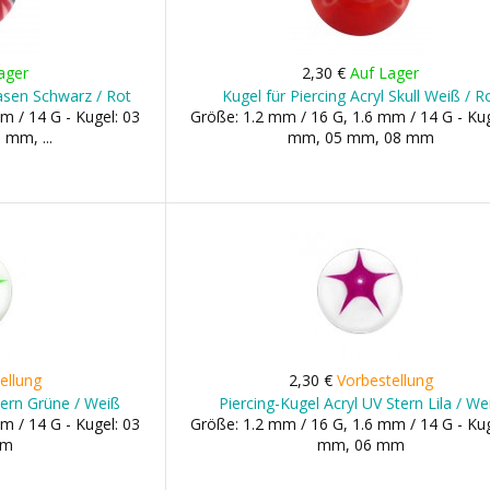
ager
2,30 €
Auf Lager
hasen Schwarz / Rot
Kugel für Piercing Acryl Skull Weiß / R
m / 14 G - Kugel: 03
Größe: 1.2 mm / 16 G, 1.6 mm / 14 G - Kug
mm, ...
mm, 05 mm, 08 mm
ellung
2,30 €
Vorbestellung
tern Grüne / Weiß
Piercing-Kugel Acryl UV Stern Lila / We
m / 14 G - Kugel: 03
Größe: 1.2 mm / 16 G, 1.6 mm / 14 G - Kug
mm
mm, 06 mm