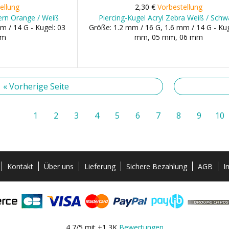
ellung
2,30 €
Vorbestellung
tern Orange / Weiß
Piercing-Kugel Acryl Zebra Weiß / Schw
m / 14 G - Kugel: 03
Größe: 1.2 mm / 16 G, 1.6 mm / 14 G - Kug
mm
mm, 05 mm, 06 mm
« Vorherige Seite
1
2
3
4
5
6
7
8
9
10
Kontakt
Über uns
Lieferung
Sichere Bezahlung
AGB
I
4,7/5 mit +1,3K
Bewertungen