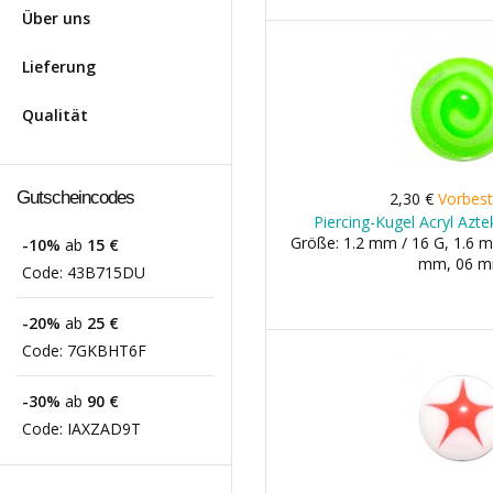
Über uns
Lieferung
Qualität
Gutscheincodes
2,30 €
Vorbest
Piercing-Kugel Acryl Azt
Größe: 1.2 mm / 16 G, 1.6 m
-10%
ab
15 €
mm, 06 
Code:
43B715DU
-20%
ab
25 €
Code:
7GKBHT6F
-30%
ab
90 €
Code:
IAXZAD9T