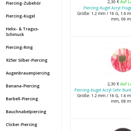
2,30 €
Auf L
Piercing-Zubehör
Piercing-Kugel Acryl Frag
Größe: 1.2 mm / 16 G, 1.6 m
Piercing-Kugel
mm, 06 
Helix- & Tragus-
Schmuck
Piercing-Ring
925er Silber-Piercing
Augenbrauenpiercing
2,30 €
Auf L
Banana-Piercing
Piercing-Kugel Acryl Sehr Bu
Größe: 1.2 mm / 16 G, 1.6 m
Barbell-Piercing
mm, 08 
Bauchnabelpiercing
Clicker-Piercing