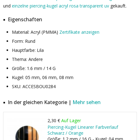
und
einzelne piercing-kugel acryl rosa transparent uv
gekauft.
Eigenschaften
Material: Acryl (PMMA)
Zertifikate anzeigen
Form: Rund
Hauptfarbe: Lila
Thema: Andere
Größe: 1.6 mm / 14 G
Kugel: 05 mm, 06 mm, 08 mm
SKU: ACCESBOU0284
In der gleichen Kategorie |
Mehr sehen
2,30 €
Auf Lager
Piercing-Kugel Linearer Farbverlauf
Schwarz / Orange
Größe: 1.2 mm / 16 G - Kugel: 04 mm