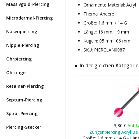
Massivgold-Piercing
Ornamente Material: Acryl
Thema: Andere
Microdermal-Piercing
Größe: 1.6 mm / 14 G
Nasenpiercing
Länge: 16 mm, 19 mm
Kugeln: 05 mm, 06 mm
Nipple-Piercing
SKU: PIERCLAN0087
Ohrpiercing
In der gleichen Kategorie
Ohrringe
Retainer-Piercing
Septum-Piercing
Spiral-Piercing
3,30 €
Auf L
Piercing-Stecker
Zungenpiercing Acryl Bal
Größe: 1.6 mm / 14 G - Lä