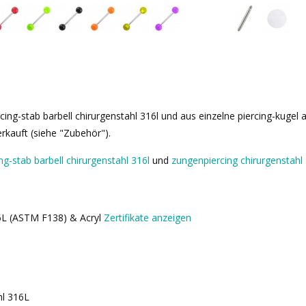
cing-stab barbell chirurgenstahl 316l und aus einzelne piercing-kuge
rkauft (siehe "Zubehör").
ing-stab barbell chirurgenstahl 316l
und
zungenpiercing chirurgenstahl
16L (ASTM F138) & Acryl
Zertifikate anzeigen
hl 316L