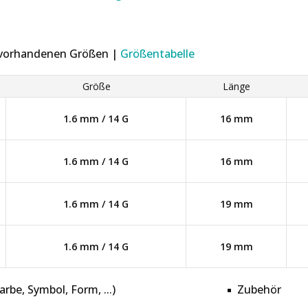
r vorhandenen Größen |
Größentabelle
Größe
Länge
1.6 mm / 14 G
16 mm
1.6 mm / 14 G
16 mm
1.6 mm / 14 G
19 mm
1.6 mm / 14 G
19 mm
be, Symbol, Form, ...)
Zubehör