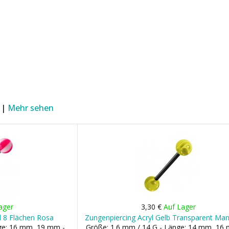
 |
Mehr sehen
ager
3,30 €
Auf Lager
l 8 Flächen Rosa
Zungenpiercing Acryl Gelb Transparent Mar
nge: 16 mm, 19 mm -
Größe: 1.6 mm / 14 G - Länge: 14 mm, 16