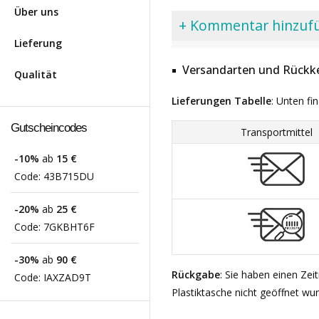
Über uns
+ Kommentar hinzuf
Lieferung
Versandarten und Rückke
Qualität
Lieferungen Tabelle
: Unten fi
Gutscheincodes
Transportmittel
-10%
ab
15 €
Code:
43B715DU
-20%
ab
25 €
Code:
7GKBHT6F
-30%
ab
90 €
Rückgabe
: Sie haben einen Ze
Code:
IAXZAD9T
Plastiktasche nicht geöffnet wu