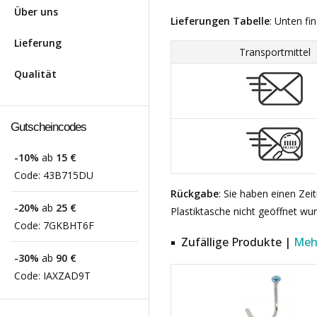
Über uns
Lieferungen Tabelle
: Unten fi
Lieferung
Transportmittel
Qualität
Gutscheincodes
-10%
ab
15 €
Code:
43B715DU
Rückgabe
: Sie haben einen Ze
-20%
ab
25 €
Plastiktasche nicht geöffnet wu
Code:
7GKBHT6F
Zufällige Produkte |
Meh
-30%
ab
90 €
Code:
IAXZAD9T