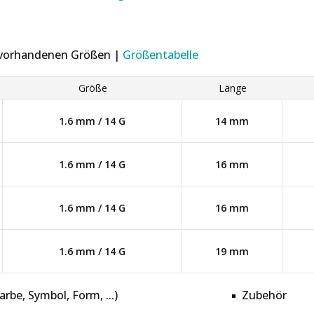
r vorhandenen Größen |
Größentabelle
Größe
Länge
1.6 mm / 14 G
14 mm
1.6 mm / 14 G
16 mm
1.6 mm / 14 G
16 mm
1.6 mm / 14 G
19 mm
be, Symbol, Form, ...)
Zubehör