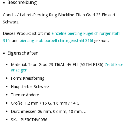
Beschreibung
Conch- / Labret-Piercing Ring Blackline Titan Grad 23 Eloxiert
Schwarz.
Dieses Produkt ist oft mit
einzelne piercing-kugel chirurgenstahl
316l
und
piercing-stab barbell chirurgenstahl 316l
gekauft.
Eigenschaften
Material: Titan Grad 23 TI6AL-4V-ELI (ASTM F136)
Zertifikate
anzeigen
Form: Kreisförmig
Hauptfarbe: Schwarz
Thema: Andere
Größe: 1.2 mm / 16 G, 1.6 mm / 14 G
Durchmesser: 06 mm, 08 mm, 10 mm, ...
SKU: PIERCDIV0056