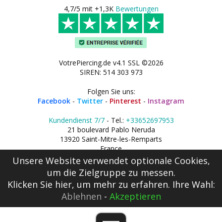
4,7/5 mit +1,3K
Bewertungen
VotrePiercing.de v4.1 SSL ©2026
SIREN: 514 303 973
Folgen Sie uns:
Facebook
-
Twitter
-
Pinterest
-
Instagram
Kundendienst 7/7
- Tel.:
+33652697953
21 boulevard Pablo Neruda
13920 Saint-Mitre-les-Remparts
France
Unsere Website verwendet optionale Cookies,
um die Zielgruppe zu messen.
Klicken Sie hier
, um mehr zu erfahren. Ihre Wahl:
Ablehnen
-
Akzeptieren