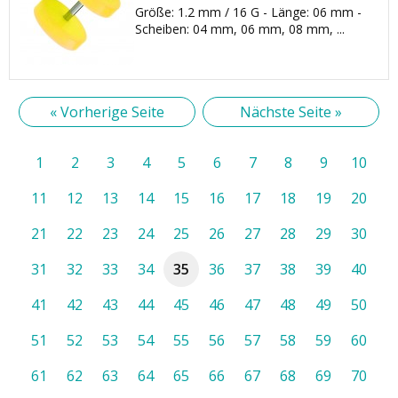
Größe: 1.2 mm / 16 G - Länge: 06 mm -
Scheiben: 04 mm, 06 mm, 08 mm, ...
« Vorherige Seite
Nächste Seite »
1
2
3
4
5
6
7
8
9
10
11
12
13
14
15
16
17
18
19
20
21
22
23
24
25
26
27
28
29
30
31
32
33
34
35
36
37
38
39
40
41
42
43
44
45
46
47
48
49
50
51
52
53
54
55
56
57
58
59
60
61
62
63
64
65
66
67
68
69
70