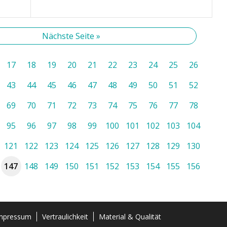
Nächste Seite »
17
18
19
20
21
22
23
24
25
26
43
44
45
46
47
48
49
50
51
52
69
70
71
72
73
74
75
76
77
78
95
96
97
98
99
100
101
102
103
104
121
122
123
124
125
126
127
128
129
130
147
148
149
150
151
152
153
154
155
156
mpressum
Vertraulichkeit
Material & Qualität