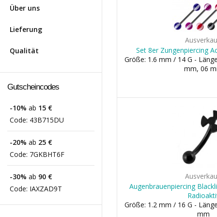
Über uns
Lieferung
Ausverkau
Set 8er Zungenpiercing Ac
Qualität
Größe: 1.6 mm / 14 G - Länge
mm, 06 
Gutscheincodes
-10%
ab
15 €
Code:
43B715DU
-20%
ab
25 €
Code:
7GKBHT6F
Ausverkau
-30%
ab
90 €
Augenbrauenpiercing Blackli
Code:
IAXZAD9T
Radioakti
Größe: 1.2 mm / 16 G - Länge
mm