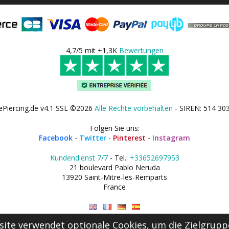
4,7/5 mit +1,3K
Bewertungen
ePiercing.de v4.1 SSL ©2026
Alle Rechte vorbehalten
- SIREN: 514 30
Folgen Sie uns:
Facebook
-
Twitter
-
Pinterest
-
Instagram
Kundendienst 7/7
- Tel.:
+33652697953
21 boulevard Pablo Neruda
13920 Saint-Mitre-les-Remparts
France
ite verwendet optionale Cookies, um die Zielgrupp