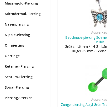
Massivgold-Piercing
Microdermal-Piercing
Nasenpiercing
Ausverkau
Nipple-Piercing
Bauchnabelpiercing Schmett
Hellblau
Ohrpiercing
Größe: 1.6 mm / 14 G - Län
Kugel: 05 mm - Große
Ohrringe
Retainer-Piercing
Septum-Piercing
Spiral-Piercing
Piercing-Stecker
Ausverkau
Zungenpiercing Acryl Grün Tr