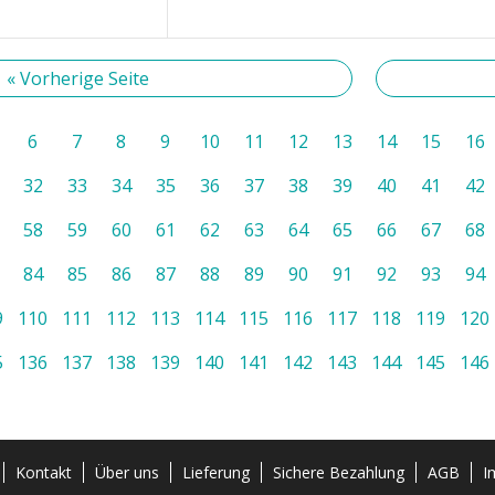
« Vorherige Seite
6
7
8
9
10
11
12
13
14
15
16
32
33
34
35
36
37
38
39
40
41
42
58
59
60
61
62
63
64
65
66
67
68
84
85
86
87
88
89
90
91
92
93
94
9
110
111
112
113
114
115
116
117
118
119
120
5
136
137
138
139
140
141
142
143
144
145
146
Kontakt
Über uns
Lieferung
Sichere Bezahlung
AGB
I