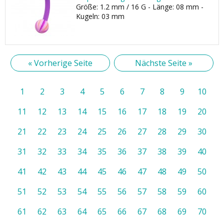
Größe: 1.2 mm / 16 G - Länge: 08 mm -
Kugeln: 03 mm
« Vorherige Seite
Nächste Seite »
1
2
3
4
5
6
7
8
9
10
11
12
13
14
15
16
17
18
19
20
21
22
23
24
25
26
27
28
29
30
31
32
33
34
35
36
37
38
39
40
41
42
43
44
45
46
47
48
49
50
51
52
53
54
55
56
57
58
59
60
61
62
63
64
65
66
67
68
69
70