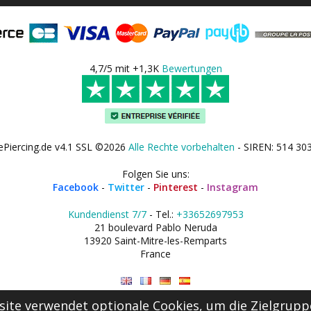
4,7/5 mit +1,3K
Bewertungen
ePiercing.de v4.1 SSL ©2026
Alle Rechte vorbehalten
- SIREN: 514 30
Folgen Sie uns:
Facebook
-
Twitter
-
Pinterest
-
Instagram
Kundendienst 7/7
- Tel.:
+33652697953
21 boulevard Pablo Neruda
13920 Saint-Mitre-les-Remparts
France
ite verwendet optionale Cookies, um die Zielgrupp