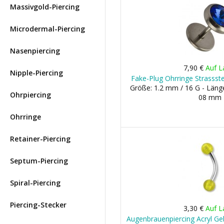
Massivgold-Piercing
Microdermal-Piercing
Nasenpiercing
7,90 €
Auf L
Nipple-Piercing
Fake-Plug Ohrringe Strassst
Größe: 1.2 mm / 16 G - Läng
Ohrpiercing
08 mm
Ohrringe
Retainer-Piercing
Septum-Piercing
Spiral-Piercing
Piercing-Stecker
3,30 €
Auf L
Augenbrauenpiercing Acryl Ge