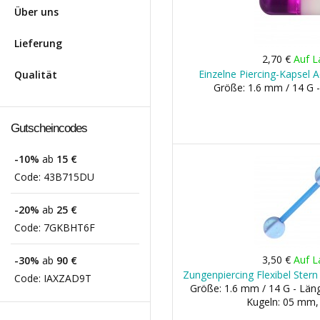
Über uns
Lieferung
2,70 €
Auf L
Einzelne Piercing-Kapsel A
Qualität
Größe: 1.6 mm / 14 G 
Gutscheincodes
-10%
ab
15 €
Code:
43B715DU
-20%
ab
25 €
Code:
7GKBHT6F
3,50 €
Auf L
-30%
ab
90 €
Zungenpiercing Flexibel Ster
Code:
IAXZAD9T
Größe: 1.6 mm / 14 G - Lä
Kugeln: 05 mm