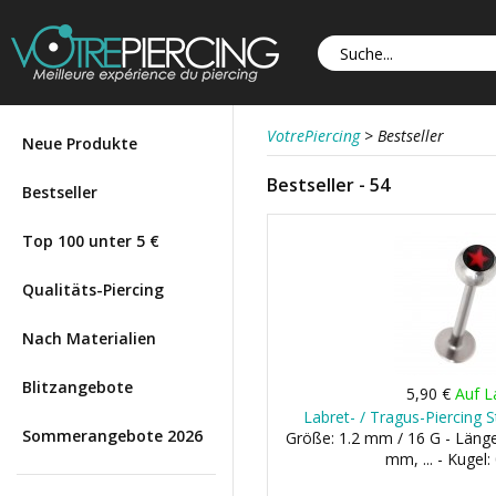
VotrePiercing
>
Bestseller
Neue Produkte
Bestseller - 54
Bestseller
Top 100 unter 5 €
Qualitäts-Piercing
Nach Materialien
Blitzangebote
5,90 €
Auf L
Labret- / Tragus-Piercing 
Sommerangebote 2026
Größe: 1.2 mm / 16 G - Län
mm, ... - Kugel