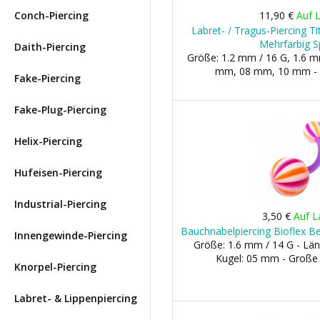
Conch-Piercing
11,90 €
Auf 
Labret- / Tragus-Piercing Ti
Mehrfarbig S
Daith-Piercing
Größe: 1.2 mm / 16 G, 1.6 m
mm, 08 mm, 10 mm - 
Fake-Piercing
Fake-Plug-Piercing
Helix-Piercing
Hufeisen-Piercing
Industrial-Piercing
3,50 €
Auf L
Bauchnabelpiercing Bioflex Be
Innengewinde-Piercing
Größe: 1.6 mm / 14 G - Län
Kugel: 05 mm - Große
Knorpel-Piercing
Labret- & Lippenpiercing