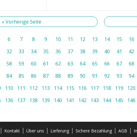
« Vorherige Seite
6
7
8
9
10
11
12
13
14
15
16
32
33
34
35
36
37
38
39
40
41
42
58
59
60
61
62
63
64
65
66
67
68
84
85
86
87
88
89
90
91
92
93
94
9
110
111
112
113
114
115
116
117
118
119
120
5
136
137
138
139
140
141
142
143
144
145
146
Kontakt
Über uns
Lieferung
Sichere Bezahlung
AGB
I