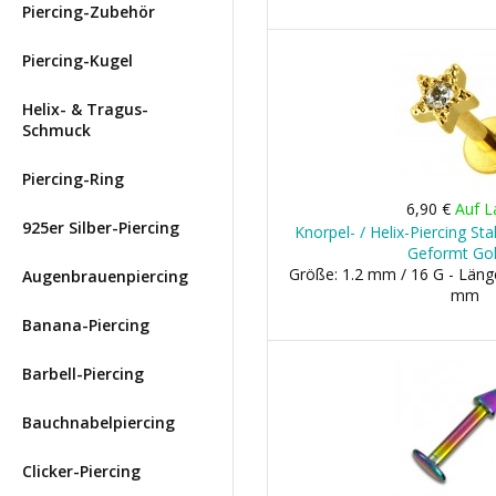
Piercing-Zubehör
Piercing-Kugel
Helix- & Tragus-
Schmuck
Piercing-Ring
6,90 €
Auf L
925er Silber-Piercing
Knorpel- / Helix-Piercing St
Geformt Go
Größe: 1.2 mm / 16 G - Läng
Augenbrauenpiercing
mm
Banana-Piercing
Barbell-Piercing
Bauchnabelpiercing
Clicker-Piercing