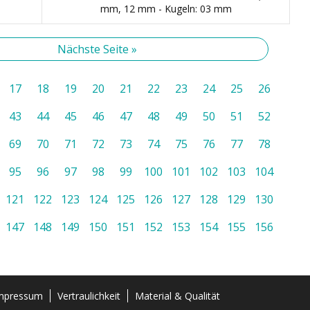
mm, 12 mm - Kugeln: 03 mm
Nächste Seite »
17
18
19
20
21
22
23
24
25
26
43
44
45
46
47
48
49
50
51
52
69
70
71
72
73
74
75
76
77
78
95
96
97
98
99
100
101
102
103
104
121
122
123
124
125
126
127
128
129
130
147
148
149
150
151
152
153
154
155
156
mpressum
Vertraulichkeit
Material & Qualität