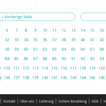
« Vorherige Seite
6
7
8
9
10
11
12
13
14
15
16
32
33
34
35
36
37
38
39
40
41
42
58
59
60
61
62
63
64
65
66
67
68
84
85
86
87
88
89
90
91
92
93
94
9
110
111
112
113
114
115
116
117
118
119
120
5
136
137
138
139
140
141
142
143
144
145
146
Kontakt
Über uns
Lieferung
Sichere Bezahlung
AGB
I