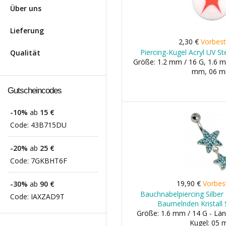
Über uns
Lieferung
2,30 €
Vorbest
Piercing-Kugel Acryl UV S
Qualität
Größe: 1.2 mm / 16 G, 1.6 m
mm, 06 
Gutscheincodes
-10%
ab
15 €
Code:
43B715DU
-20%
ab
25 €
Code:
7GKBHT6F
19,90 €
Vorbes
-30%
ab
90 €
Bauchnabelpiercing Silber
Code:
IAXZAD9T
Baumelnden Kristall 
Größe: 1.6 mm / 14 G - Län
Kugel: 05