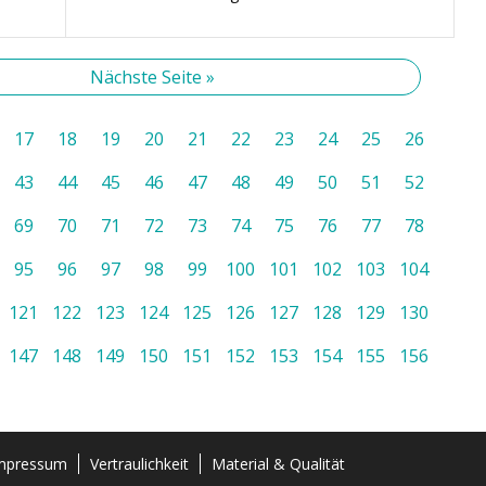
Nächste Seite »
17
18
19
20
21
22
23
24
25
26
43
44
45
46
47
48
49
50
51
52
69
70
71
72
73
74
75
76
77
78
95
96
97
98
99
100
101
102
103
104
121
122
123
124
125
126
127
128
129
130
147
148
149
150
151
152
153
154
155
156
mpressum
Vertraulichkeit
Material & Qualität