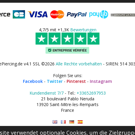
4,7/5 mit +1,3K
Bewertungen
ePiercing.de v4.1 SSL ©2026
Alle Rechte vorbehalten
- SIREN: 514 30
Folgen Sie uns:
Facebook
-
Twitter
-
Pinterest
-
Instagram
Kundendienst 7/7
- Tel.:
+33652697953
21 boulevard Pablo Neruda
13920 Saint-Mitre-les-Remparts
France
ite verwendet optionale Cookies, um die Zielgrupp