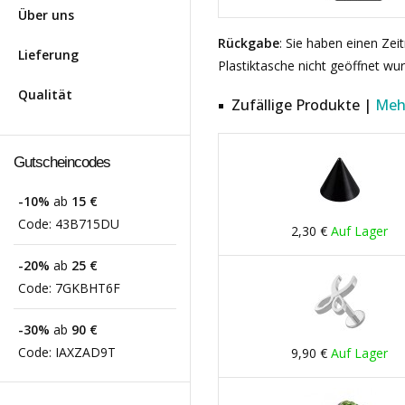
Über uns
Rückgabe
: Sie haben einen Ze
Lieferung
Plastiktasche nicht geöffnet wu
Qualität
Zufällige Produkte |
Meh
Gutscheincodes
-10%
ab
15 €
Code:
43B715DU
2,30 €
Auf Lager
-20%
ab
25 €
Code:
7GKBHT6F
-30%
ab
90 €
Code:
IAXZAD9T
9,90 €
Auf Lager