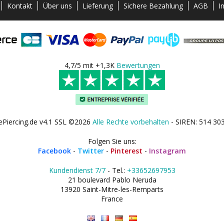
Kontakt
Über uns
Lieferung
Sichere Bezahlung
AGB
I
4,7/5 mit +1,3K
Bewertungen
ePiercing.de v4.1 SSL ©2026
Alle Rechte vorbehalten
- SIREN: 514 30
Folgen Sie uns:
Facebook
-
Twitter
-
Pinterest
-
Instagram
Kundendienst 7/7
- Tel.:
+33652697953
21 boulevard Pablo Neruda
13920 Saint-Mitre-les-Remparts
France