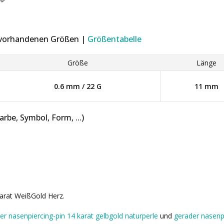
r vorhandenen Größen |
Größentabelle
Größe
Länge
0.6 mm / 22 G
11 mm
be, Symbol, Form, ...)
arat WeißGold Herz.
er nasenpiercing-pin 14 karat gelbgold naturperle
und
gerader nasenpi