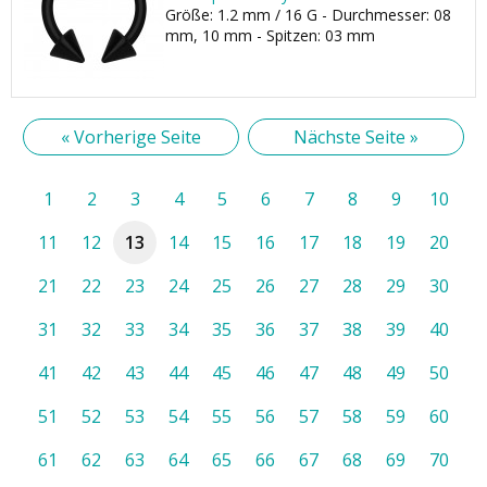
Größe: 1.2 mm / 16 G - Durchmesser: 08
mm, 10 mm - Spitzen: 03 mm
« Vorherige Seite
Nächste Seite »
1
2
3
4
5
6
7
8
9
10
11
12
13
14
15
16
17
18
19
20
21
22
23
24
25
26
27
28
29
30
31
32
33
34
35
36
37
38
39
40
41
42
43
44
45
46
47
48
49
50
51
52
53
54
55
56
57
58
59
60
61
62
63
64
65
66
67
68
69
70