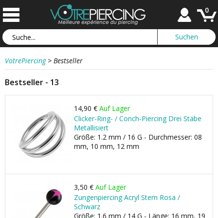
0
VotrePiercing
>
Bestseller
Bestseller - 13
14,90 €
Auf Lager
Clicker-Ring- / Conch-Piercing Drei Stäbe
Metallisiert
Größe: 1.2 mm / 16 G - Durchmesser: 08
mm, 10 mm, 12 mm
3,50 €
Auf Lager
Zungenpiercing Acryl Stern Rosa /
Schwarz
Größe: 1.6 mm / 14 G - Länge: 16 mm, 19