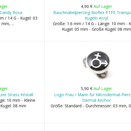
ager
4,90 €
Auf Lager
l Candy Rosa
Bauchnabelpiercing Bioflex PTFE Transp
m / 14 G - Kugel: 03
Kugeln Acryl
mm, ...
Größe: 1.6 mm / 14 G - Länge: 10 mm - K
Kugel: 05 mm - Große Kugel: 08 mm
ager
5,90 €
Auf Lager
ne Strass Kristall
Logo Frau / Mann für Microdermal-Pierci
ge: 10 mm - Kleine
Dermal Anchor
 Kugel: 08 mm
Größe: Standard - Durchmesser: 03 mm,