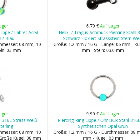
ager
6,70 €
Auf Lager
Lippe / Labret Acryl
Helix- / Tragus-Schmuck Piercing Stahl 
 / Blau
Schwarz Eloxiert Strassstein Stern We
chmesser: 08 mm, 10
Größe: 1.2 mm / 16 G - Länge: 06 mm - Ku
ln: 03 mm
mm - Stein: 03.0 mm
ager
9,90 €
Auf Lager
ahl 316L Strass Weiß
Piercing-Ring Lippe / Ohr BCR Stahl 316
terling
Synthetischen Opal Grün
chmesser: 08 mm, 10
Größe: 1.2 mm / 16 G - Durchmesser: 08 
 Große Kugel: 08 mm
mm - Kugel: 03 mm