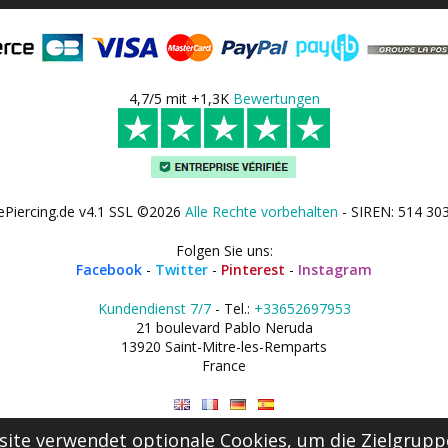
4,7/5 mit +1,3K
Bewertungen
ePiercing.de v4.1 SSL ©2026
Alle Rechte vorbehalten
- SIREN: 514 30
Folgen Sie uns:
Facebook
-
Twitter
-
Pinterest
-
Instagram
Kundendienst 7/7
- Tel.:
+33652697953
21 boulevard Pablo Neruda
13920 Saint-Mitre-les-Remparts
France
ite verwendet optionale Cookies, um die Zielgrupp