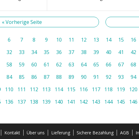
« Vorherige Seite
6
7
8
9
10
11
12
13
14
15
16
32
33
34
35
36
37
38
39
40
41
42
58
59
60
61
62
63
64
65
66
67
68
84
85
86
87
88
89
90
91
92
93
94
9
110
111
112
113
114
115
116
117
118
119
120
5
136
137
138
139
140
141
142
143
144
145
146
Kontakt
Über uns
Lieferung
Sichere Bezahlung
AGB
I