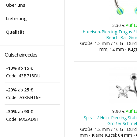
Über uns
Lieferung
3,30 €
Auf L
Hufeisen-Piercing Tragus / 
Qualität
Beach-Ball Grün
Größe: 1.2 mm / 16 G - Dur
mm, 12 mm - Kuge
Gutscheincodes
-10%
ab
15 €
Code:
43B715DU
-20%
ab
25 €
Code:
7GKBHT6F
9,90 €
Auf L
-30%
ab
90 €
Spiral- / Helix-Piercing St
Code:
IAXZAD9T
Großer Schmet
Größe: 1.2 mm / 16 G - Dur
mm - Kleine Kugel: 04 mm -