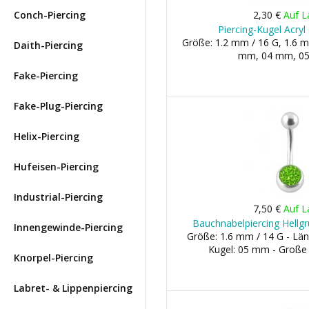
Conch-Piercing
2,30 €
Auf L
Piercing-Kugel Acry
Größe: 1.2 mm / 16 G, 1.6 m
Daith-Piercing
mm, 04 mm, 05 
Fake-Piercing
Fake-Plug-Piercing
Helix-Piercing
Hufeisen-Piercing
Industrial-Piercing
7,50 €
Auf L
Bauchnabelpiercing Hellgrü
Innengewinde-Piercing
Größe: 1.6 mm / 14 G - Län
Kugel: 05 mm - Große
Knorpel-Piercing
Labret- & Lippenpiercing