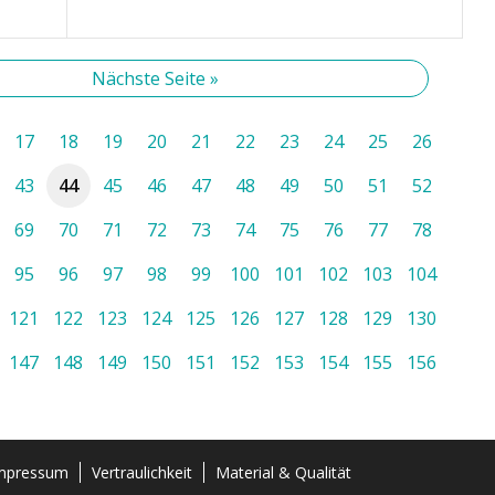
Nächste Seite »
17
18
19
20
21
22
23
24
25
26
43
44
45
46
47
48
49
50
51
52
69
70
71
72
73
74
75
76
77
78
95
96
97
98
99
100
101
102
103
104
121
122
123
124
125
126
127
128
129
130
147
148
149
150
151
152
153
154
155
156
mpressum
Vertraulichkeit
Material & Qualität