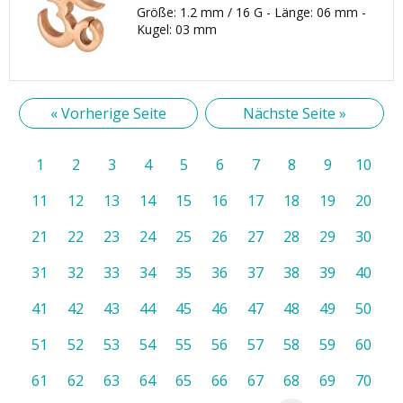
Größe: 1.2 mm / 16 G - Länge: 06 mm -
Kugel: 03 mm
« Vorherige Seite
Nächste Seite »
1
2
3
4
5
6
7
8
9
10
11
12
13
14
15
16
17
18
19
20
21
22
23
24
25
26
27
28
29
30
31
32
33
34
35
36
37
38
39
40
41
42
43
44
45
46
47
48
49
50
51
52
53
54
55
56
57
58
59
60
61
62
63
64
65
66
67
68
69
70