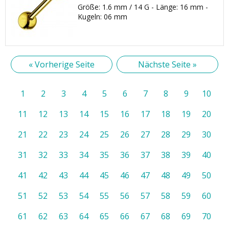
Größe: 1.6 mm / 14 G - Länge: 16 mm -
Kugeln: 06 mm
« Vorherige Seite
Nächste Seite »
1
2
3
4
5
6
7
8
9
10
11
12
13
14
15
16
17
18
19
20
21
22
23
24
25
26
27
28
29
30
31
32
33
34
35
36
37
38
39
40
41
42
43
44
45
46
47
48
49
50
51
52
53
54
55
56
57
58
59
60
61
62
63
64
65
66
67
68
69
70