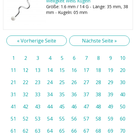
Welligkeit Weiß Kugeln
Größe: 1.6 mm / 14 G - Länge: 35 mm, 38
mm - Kugeln: 05 mm
« Vorherige Seite
Nächste Seite »
1
2
3
4
5
6
7
8
9
10
11
12
13
14
15
16
17
18
19
20
21
22
23
24
25
26
27
28
29
30
31
32
33
34
35
36
37
38
39
40
41
42
43
44
45
46
47
48
49
50
51
52
53
54
55
56
57
58
59
60
61
62
63
64
65
66
67
68
69
70