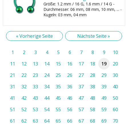
Größe: 1.2 mm / 16 G, 1.6 mm / 14 G -
Durchmesser: 06 mm, 08 mm, 10 mm, ... -
Kugeln: 03 mm, 04 mm
« Vorherige Seite
Nächste Seite »
1
2
3
4
5
6
7
8
9
10
11
12
13
14
15
16
17
18
19
20
21
22
23
24
25
26
27
28
29
30
31
32
33
34
35
36
37
38
39
40
41
42
43
44
45
46
47
48
49
50
51
52
53
54
55
56
57
58
59
60
61
62
63
64
65
66
67
68
69
70