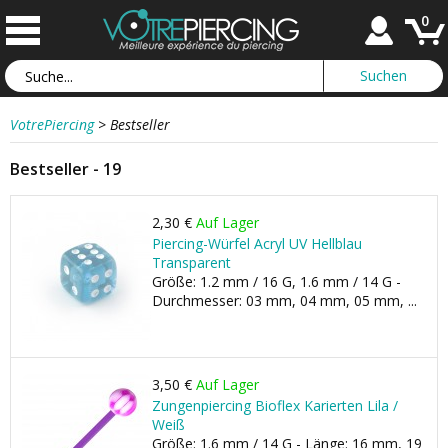
0
VotrePiercing
>
Bestseller
Bestseller - 19
2,30 €
Auf Lager
Piercing-Würfel Acryl UV Hellblau
Transparent
Größe: 1.2 mm / 16 G, 1.6 mm / 14 G -
Durchmesser: 03 mm, 04 mm, 05 mm, ...
3,50 €
Auf Lager
Zungenpiercing Bioflex Karierten Lila /
Weiß
Größe: 1.6 mm / 14 G - Länge: 16 mm, 19