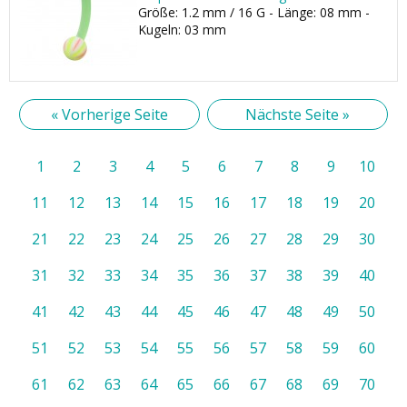
Größe: 1.2 mm / 16 G - Länge: 08 mm -
Kugeln: 03 mm
« Vorherige Seite
Nächste Seite »
1
2
3
4
5
6
7
8
9
10
11
12
13
14
15
16
17
18
19
20
21
22
23
24
25
26
27
28
29
30
31
32
33
34
35
36
37
38
39
40
41
42
43
44
45
46
47
48
49
50
51
52
53
54
55
56
57
58
59
60
61
62
63
64
65
66
67
68
69
70