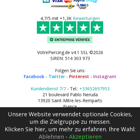
4,7/5 mit +1,3K
Bewertungen
VotrePiercing.de v4.1 SSL ©2026
SIREN: 514 303 973
Folgen Sie uns:
Facebook
-
Twitter
-
Pinterest
-
Instagram
Kundendienst 7/7
- Tel.:
+33652697953
21 boulevard Pablo Neruda
13920 Saint-Mitre-les-Remparts
France
Unsere Website verwendet optionale Cookies,
um die Zielgruppe zu messen.
Klicken Sie hier
, um mehr zu erfahren. Ihre Wahl:
Ablehnen
-
Akzeptieren