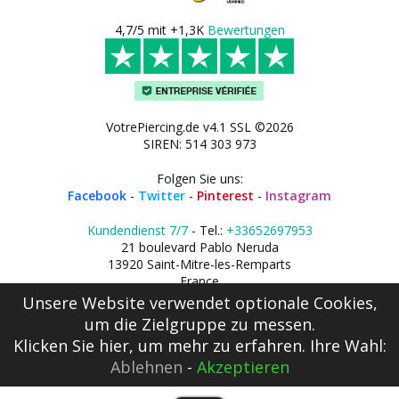
4,7/5 mit +1,3K
Bewertungen
VotrePiercing.de v4.1 SSL ©2026
SIREN: 514 303 973
Folgen Sie uns:
Facebook
-
Twitter
-
Pinterest
-
Instagram
Kundendienst 7/7
- Tel.:
+33652697953
21 boulevard Pablo Neruda
13920 Saint-Mitre-les-Remparts
France
Unsere Website verwendet optionale Cookies,
um die Zielgruppe zu messen.
Klicken Sie hier
, um mehr zu erfahren. Ihre Wahl:
Ablehnen
-
Akzeptieren