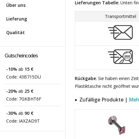
Lieferungen Tabelle
: Unten fi
Über uns
Transportmittel
Lieferung
Qualität
Gutscheincodes
-10%
ab
15 €
Code:
43B715DU
Rückgabe
: Sie haben einen Ze
Plastiktasche nicht geöffnet wu
-20%
ab
25 €
Code:
7GKBHT6F
Zufällige Produkte |
Meh
-30%
ab
90 €
Code:
IAXZAD9T