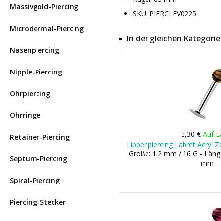
Massivgold-Piercing
SKU: PIERCLEV0225
Microdermal-Piercing
In der gleichen Kategorie
Nasenpiercing
Nipple-Piercing
Ohrpiercing
Ohrringe
3,30 €
Auf L
Retainer-Piercing
Lippenpiercing Labret Acryl 
Größe: 1.2 mm / 16 G - Läng
Septum-Piercing
mm
Spiral-Piercing
Piercing-Stecker