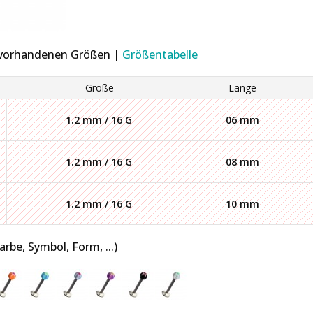
r vorhandenen Größen |
Größentabelle
Größe
Länge
1.2 mm / 16 G
06 mm
1.2 mm / 16 G
08 mm
1.2 mm / 16 G
10 mm
be, Symbol, Form, ...)