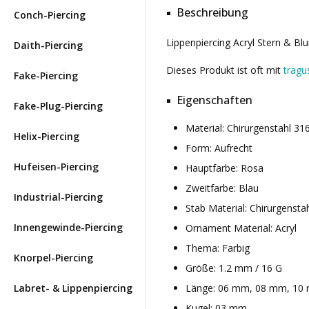
Beschreibung
Conch-Piercing
Lippenpiercing Acryl Stern & Bl
Daith-Piercing
Dieses Produkt ist oft mit
tragu
Fake-Piercing
Eigenschaften
Fake-Plug-Piercing
Material: Chirurgenstahl 3
Helix-Piercing
Form: Aufrecht
Hufeisen-Piercing
Hauptfarbe: Rosa
Zweitfarbe: Blau
Industrial-Piercing
Stab Material: Chirurgensta
Innengewinde-Piercing
Ornament Material: Acryl
Thema: Farbig
Knorpel-Piercing
Größe: 1.2 mm / 16 G
Labret- & Lippenpiercing
Länge: 06 mm, 08 mm, 10
Kugel: 03 mm