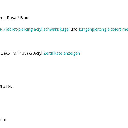
ume Rosa / Blau.
s- / labret-piercing acryl schwarz kugel
und
zungenpiercing eloxiert me
16L (ASTM F138) & Acryl
Zertifikate anzeigen
hl 316L
 mm