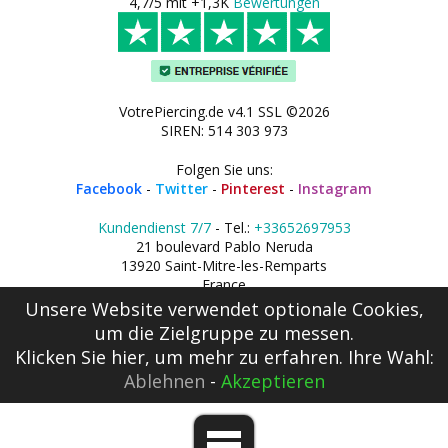
4,7/5 mit +1,3K
Bewertungen
VotrePiercing.de v4.1 SSL ©2026
SIREN: 514 303 973
Folgen Sie uns:
Facebook
-
Twitter
-
Pinterest
-
Instagram
Kundendienst 7/7
- Tel.:
+33652697953
21 boulevard Pablo Neruda
13920 Saint-Mitre-les-Remparts
France
Unsere Website verwendet optionale Cookies,
um die Zielgruppe zu messen.
Klicken Sie hier
, um mehr zu erfahren. Ihre Wahl:
Ablehnen
-
Akzeptieren