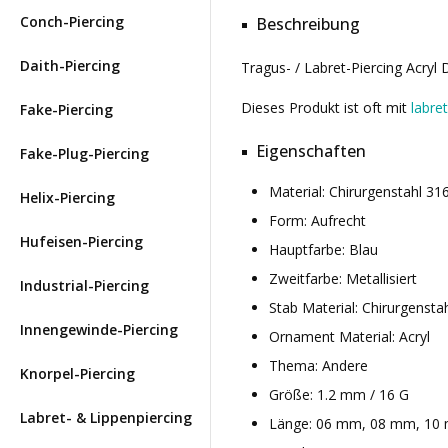
Conch-Piercing
Beschreibung
Daith-Piercing
Tragus- / Labret-Piercing Acryl
Dieses Produkt ist oft mit
labre
Fake-Piercing
Eigenschaften
Fake-Plug-Piercing
Material: Chirurgenstahl 3
Helix-Piercing
Form: Aufrecht
Hufeisen-Piercing
Hauptfarbe: Blau
Zweitfarbe: Metallisiert
Industrial-Piercing
Stab Material: Chirurgensta
Innengewinde-Piercing
Ornament Material: Acryl
Thema: Andere
Knorpel-Piercing
Größe: 1.2 mm / 16 G
Labret- & Lippenpiercing
Länge: 06 mm, 08 mm, 10