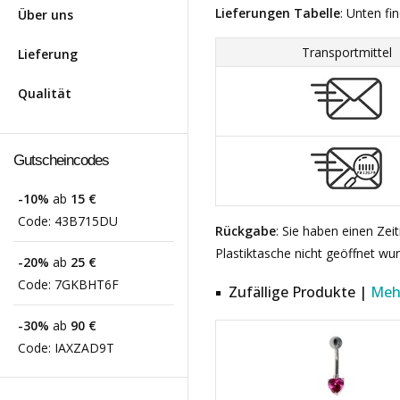
Lieferungen Tabelle
: Unten fi
Über uns
Transportmittel
Lieferung
Qualität
Gutscheincodes
-10%
ab
15 €
Code:
43B715DU
Rückgabe
: Sie haben einen Ze
Plastiktasche nicht geöffnet wu
-20%
ab
25 €
Code:
7GKBHT6F
Zufällige Produkte |
Meh
-30%
ab
90 €
Code:
IAXZAD9T