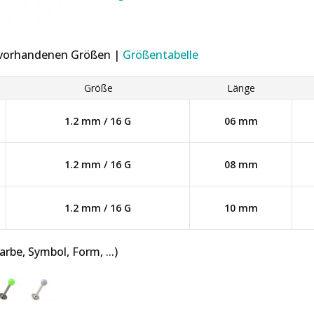
r vorhandenen Größen |
Größentabelle
Größe
Länge
1.2 mm / 16 G
06 mm
1.2 mm / 16 G
08 mm
1.2 mm / 16 G
10 mm
be, Symbol, Form, ...)