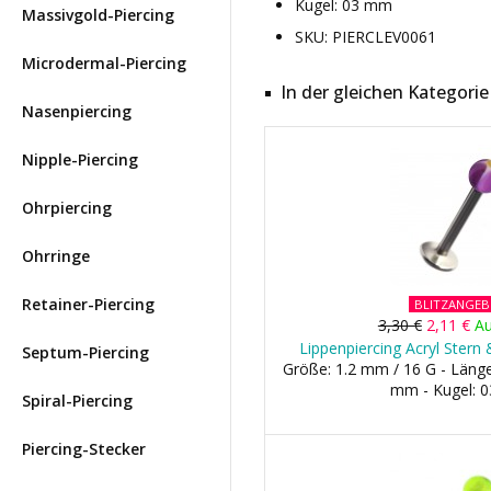
Kugel: 03 mm
Massivgold-Piercing
SKU: PIERCLEV0061
Microdermal-Piercing
In der gleichen Kategorie
Nasenpiercing
Nipple-Piercing
Ohrpiercing
Ohrringe
Retainer-Piercing
BLITZANGE
3,30 €
2,11 €
Au
Lippenpiercing Acryl Stern 
Septum-Piercing
Größe: 1.2 mm / 16 G - Län
mm - Kugel: 
Spiral-Piercing
Piercing-Stecker