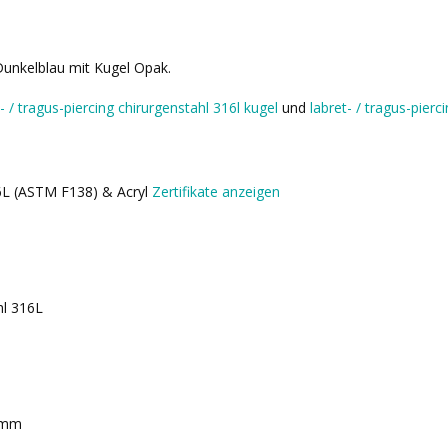
 Dunkelblau mit Kugel Opak.
t- / tragus-piercing chirurgenstahl 316l kugel
und
labret- / tragus-pier
16L (ASTM F138) & Acryl
Zertifikate anzeigen
hl 316L
 mm