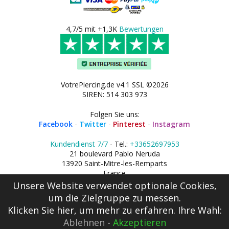
4,7/5 mit +1,3K
Bewertungen
VotrePiercing.de v4.1 SSL ©2026
SIREN: 514 303 973
Folgen Sie uns:
Facebook
-
Twitter
-
Pinterest
-
Instagram
Kundendienst 7/7
- Tel.:
+33652697953
21 boulevard Pablo Neruda
13920 Saint-Mitre-les-Remparts
France
Unsere Website verwendet optionale Cookies,
um die Zielgruppe zu messen.
Klicken Sie hier
, um mehr zu erfahren. Ihre Wahl:
Ablehnen
-
Akzeptieren