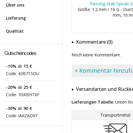
Piercing-Stab Spirale 
Über uns
Größe: 1.2 mm / 16 G - Dur
mm, 10 
Lieferung
Qualität
Kommentare (0)
Gutscheincodes
Noch keine Kommentare.
-10%
ab
15 €
+ Kommentar hinzuf
Code:
43B715DU
-20%
ab
25 €
Versandarten und Rückke
Code:
7GKBHT6F
Lieferungen Tabelle
: Unten fi
-30%
ab
90 €
Transportmittel
Code:
IAXZAD9T