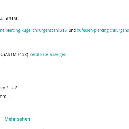
stahl 316L.
lne piercing-kugel chirurgenstahl 316l
und
hufeisen-piercing chirurgens
16L (ASTM F138)
Zertifikate anzeigen
mm / 14 G
m, ...
 |
Mehr sehen