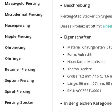
Massivgold-Piercing
Beschreibung
Microdermal-Piercing
Piercing-Stab Stecker Chirurgen
Nasenpiercing
Dieses Produkt ist oft mit
einze
Nipple-Piercing
Eigenschaften
Material: Chirurgenstahl 3
Ohrpiercing
Form: Aufrecht
Ohrringe
Hauptfarbe: Metallisiert
Thema: Andere
Retainer-Piercing
Größe: 1.2 mm / 16 G, 1.6 
Septum-Piercing
Länge: 06 mm, 07 mm, 08 m
SKU: ACCESSTU0001
Spiral-Piercing
Piercing-Stecker
In der gleichen Kategorie