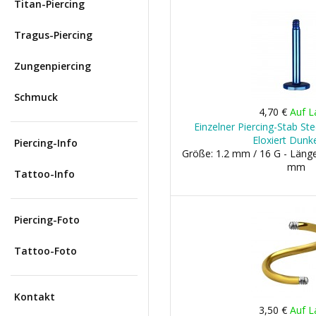
Titan-Piercing
Tragus-Piercing
Zungenpiercing
Schmuck
4,70 €
Auf L
Einzelner Piercing-Stab St
Eloxiert Dunk
Piercing-Info
Größe: 1.2 mm / 16 G - Län
mm
Tattoo-Info
Piercing-Foto
Tattoo-Foto
Kontakt
3,50 €
Auf L