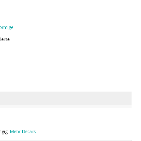
förmige
leine
ngig.
Mehr Details