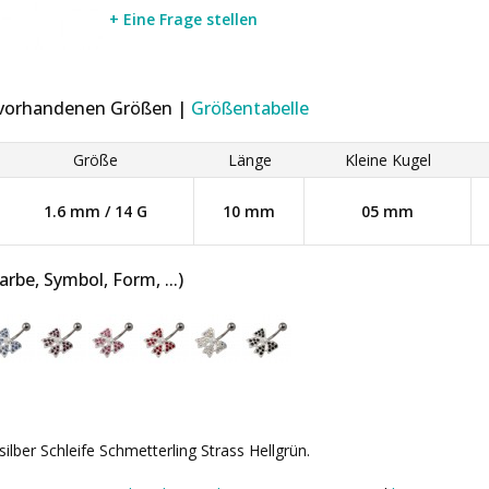
+ Eine Frage stellen
r vorhandenen Größen |
Größentabelle
Größe
Länge
Kleine Kugel
1.6 mm / 14 G
10 mm
05 mm
be, Symbol, Form, ...)
ilber Schleife Schmetterling Strass Hellgrün.