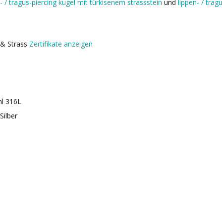
t- / tragus-piercing kugel mit türkisenem strassstein
und
lippen- / tra
r & Strass
Zertifikate anzeigen
hl 316L
Silber