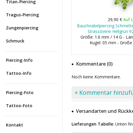
Titan-Piercing
Tragus-Piercing
29,90 €
Auf 
Bauchnabelpiercing Schmett
Zungenpiercing
Strasssteine Hellgrün 92
Größe: 1.6 mm / 14 G - Län
Schmuck
Kugel: 05 mm - Große
Piercing-Info
Kommentare (0)
Tattoo-Info
Noch keine Kommentare.
+ Kommentar hinzuf
Piercing-Foto
Tattoo-Foto
Versandarten und Rückke
Lieferungen Tabelle
: Unten fi
Kontakt