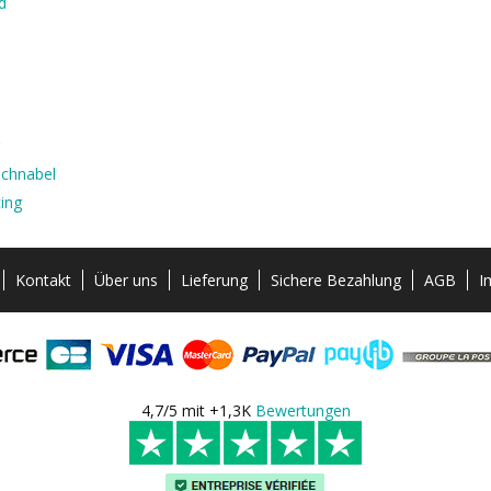
d
uchnabel
ing
Kontakt
Über uns
Lieferung
Sichere Bezahlung
AGB
I
4,7/5 mit +1,3K
Bewertungen