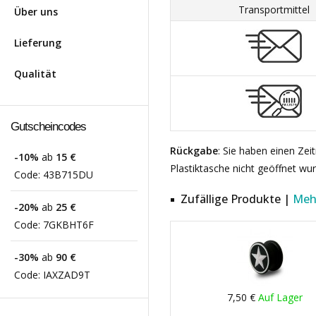
Transportmittel
Über uns
Lieferung
Qualität
Gutscheincodes
Rückgabe
: Sie haben einen Ze
-10%
ab
15 €
Plastiktasche nicht geöffnet wu
Code:
43B715DU
Zufällige Produkte |
Meh
-20%
ab
25 €
Code:
7GKBHT6F
-30%
ab
90 €
Code:
IAXZAD9T
7,50 €
Auf Lager