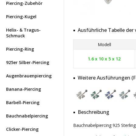
Piercing-Zubehör
Piercing-Kugel
Ausführliche Tabelle de
Helix- & Tragus-
Schmuck
Modell
Piercing-Ring
1.6 x 10 x 5 x 12
925er Silber-Piercing
Augenbrauenpiercing
Weitere Ausführungen (Far
Banana-Piercing
Barbell-Piercing
Beschreibung
Bauchnabelpiercing
Bauchnabelpiercing 925 Sterlings
Clicker-Piercing