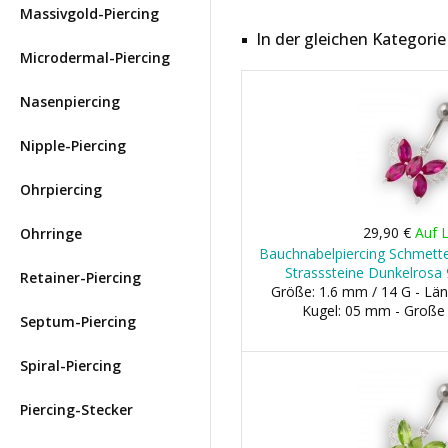
Massivgold-Piercing
In der gleichen Kategorie
Microdermal-Piercing
Nasenpiercing
Nipple-Piercing
Ohrpiercing
29,90 €
Auf 
Ohrringe
Bauchnabelpiercing Schmett
Strasssteine Dunkelrosa 9
Retainer-Piercing
Größe: 1.6 mm / 14 G - Län
Kugel: 05 mm - Große
Septum-Piercing
Spiral-Piercing
Piercing-Stecker