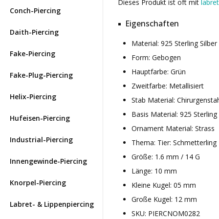
Dieses Produkt ist oft mit
labre
Conch-Piercing
Eigenschaften
Daith-Piercing
Material: 925 Sterling Silbe
Fake-Piercing
Form: Gebogen
Hauptfarbe: Grün
Fake-Plug-Piercing
Zweitfarbe: Metallisiert
Helix-Piercing
Stab Material: Chirurgensta
Basis Material: 925 Sterling 
Hufeisen-Piercing
Ornament Material: Strass
Industrial-Piercing
Thema: Tier: Schmetterling
Größe: 1.6 mm / 14 G
Innengewinde-Piercing
Länge: 10 mm
Knorpel-Piercing
Kleine Kugel: 05 mm
Große Kugel: 12 mm
Labret- & Lippenpiercing
SKU: PIERCNOM0282