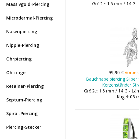
Größe: 1.6 mm / 14 G 
Massivgold-Piercing
Microdermal-Piercing
Nasenpiercing
Nipple-Piercing
Ohrpiercing
Ohrringe
99,90 €
Vorbes
Bauchnabelpiercing Silber 
Kerzenständer St
Retainer-Piercing
Größe: 1.6 mm / 14 G - Län
Kugel: 05
Septum-Piercing
Spiral-Piercing
Piercing-Stecker