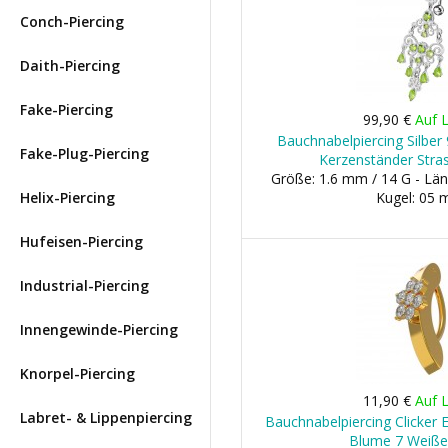
Conch-Piercing
Daith-Piercing
Fake-Piercing
99,90 €
Auf 
Bauchnabelpiercing Silber 
Fake-Plug-Piercing
Kerzenständer Stras
Größe: 1.6 mm / 14 G - Län
Helix-Piercing
Kugel: 05
Hufeisen-Piercing
Industrial-Piercing
Innengewinde-Piercing
Knorpel-Piercing
11,90 €
Auf 
Labret- & Lippenpiercing
Bauchnabelpiercing Clicker 
Blume 7 Weiße