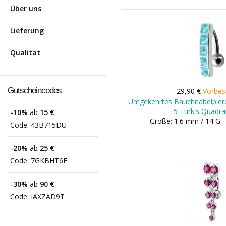
Über uns
Lieferung
Qualität
Gutscheincodes
29,90 €
Vorbes
Umgekehrtes Bauchnabelpierc
5 Türkis Quadra
-10%
ab
15 €
Größe: 1.6 mm / 14 G 
Code:
43B715DU
-20%
ab
25 €
Code:
7GKBHT6F
-30%
ab
90 €
Code:
IAXZAD9T