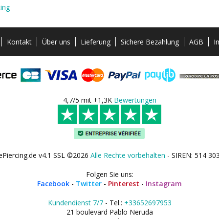
ing
Kontakt
Über uns
Lieferung
Sichere Bezahlung
AGB
I
4,7/5 mit +1,3K
Bewertungen
ePiercing.de v4.1 SSL ©2026
Alle Rechte vorbehalten
- SIREN: 514 30
Folgen Sie uns:
Facebook
-
Twitter
-
Pinterest
-
Instagram
Kundendienst 7/7
- Tel.:
+33652697953
21 boulevard Pablo Neruda