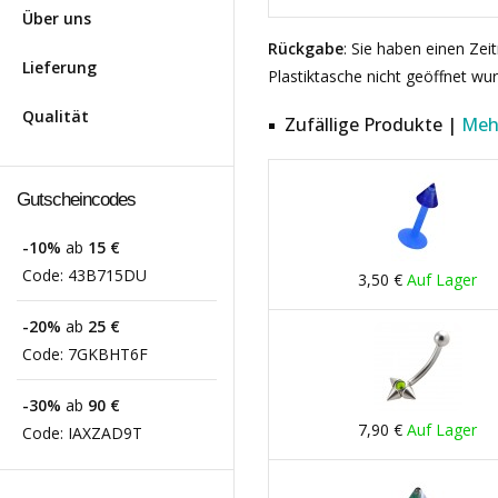
Über uns
Rückgabe
: Sie haben einen Ze
Lieferung
Plastiktasche nicht geöffnet wu
Qualität
Zufällige Produkte |
Meh
Gutscheincodes
-10%
ab
15 €
Code:
43B715DU
3,50 €
Auf Lager
-20%
ab
25 €
Code:
7GKBHT6F
-30%
ab
90 €
7,90 €
Auf Lager
Code:
IAXZAD9T