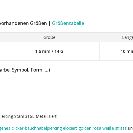
r vorhandenen Größen |
Größentabelle
Größe
Läng
1.6 mm / 14 G
10 m
be, Symbol, Form, ...)
rcing Stahl 316L Metallisiert.
enes clicker-bauchnabelpiercing eloxiert golden rosa weiße strass
u