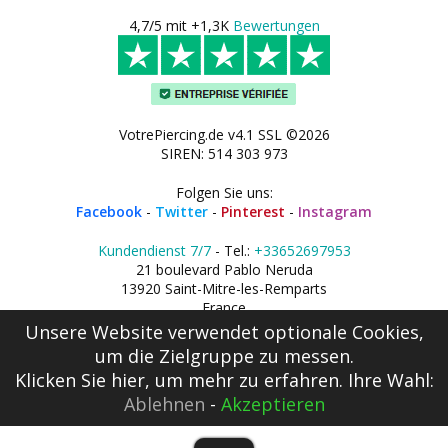
4,7/5 mit +1,3K
Bewertungen
VotrePiercing.de v4.1 SSL ©2026
SIREN: 514 303 973
Folgen Sie uns:
Facebook
-
Twitter
-
Pinterest
-
Instagram
Kundendienst 7/7
- Tel.:
+33652697953
21 boulevard Pablo Neruda
13920 Saint-Mitre-les-Remparts
France
Unsere Website verwendet optionale Cookies,
um die Zielgruppe zu messen.
Klicken Sie hier
, um mehr zu erfahren. Ihre Wahl:
Ablehnen
-
Akzeptieren