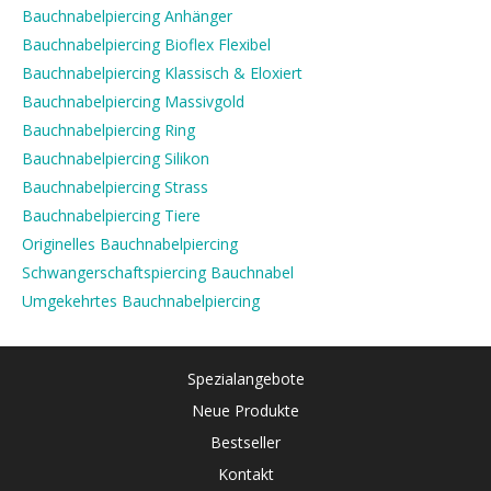
Bauchnabelpiercing Anhänger
Bauchnabelpiercing Bioflex Flexibel
Bauchnabelpiercing Klassisch & Eloxiert
Bauchnabelpiercing Massivgold
Bauchnabelpiercing Ring
Bauchnabelpiercing Silikon
Bauchnabelpiercing Strass
Bauchnabelpiercing Tiere
Originelles Bauchnabelpiercing
Schwangerschaftspiercing Bauchnabel
Umgekehrtes Bauchnabelpiercing
Spezialangebote
Neue Produkte
Bestseller
Kontakt