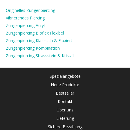
Originelles Zungenpiercing
Vibrierendes Piercing
Zungenpiercing Acryl
Zungenpiercing Bioflex Flexibel
Zungenpiercing Klassisch & Eloxiert
Zungenpiercing Kombination
Zungenpiercing Strassstein & Kristall
Spezialangebote
Neue Produkte
Bestseller
Kontakt
Über uns
Lieferung
Sichere Bezahlung