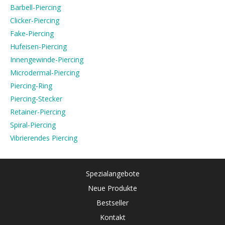
Barbell-Piercing
Clicker-Piercing
Fake-Piercing
Hufeisen-Piercing
Innengewinde-Piercing
Microdermal-Piercing
Piercing-Ring
Piercing-Stecker
Retainer-Piercing
Spiral-Piercing
Vibrierendes Piercing
Spezialangebote
Neue Produkte
Bestseller
Kontakt