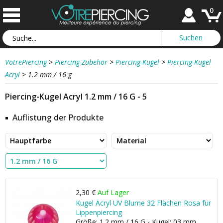
0
VotrePiercing
>
Piercing-Zubehör
>
Piercing-Kugel
>
Piercing-Kugel
Acryl
>
1.2 mm / 16 g
Piercing-Kugel Acryl 1.2 mm / 16 G - 5
Auflistung der Produkte
2,30 €
Auf Lager
Kugel Acryl UV Blume 32 Flächen Rosa für
Lippenpiercing
Größe: 1.2 mm / 16 G - Kugel: 03 mm