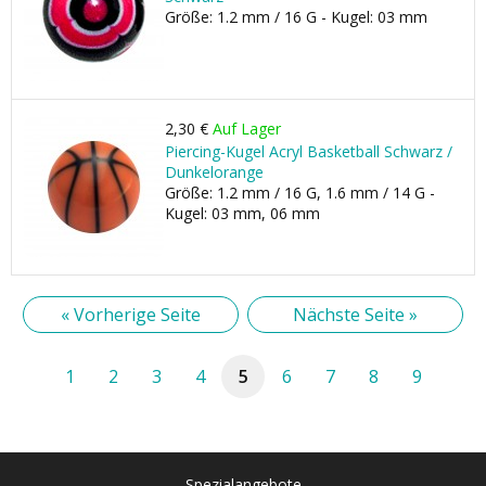
Größe: 1.2 mm / 16 G - Kugel: 03 mm
2,30 €
Auf Lager
Piercing-Kugel Acryl Basketball Schwarz /
Dunkelorange
Größe: 1.2 mm / 16 G, 1.6 mm / 14 G -
Kugel: 03 mm, 06 mm
« Vorherige Seite
Nächste Seite »
1
2
3
4
5
6
7
8
9
Spezialangebote