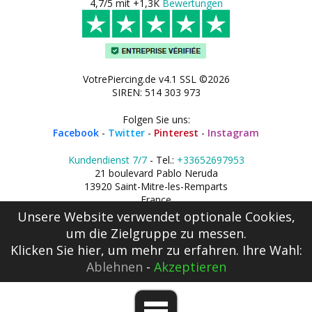
4,7/5 mit +1,3K
Bewertungen
VotrePiercing.de v4.1 SSL ©2026
SIREN: 514 303 973
Folgen Sie uns:
Facebook
-
Twitter
-
Pinterest
-
Instagram
Kundendienst 7/7
- Tel.:
+33652697953
21 boulevard Pablo Neruda
13920 Saint-Mitre-les-Remparts
France
Unsere Website verwendet optionale Cookies,
um die Zielgruppe zu messen.
Klicken Sie hier
, um mehr zu erfahren. Ihre Wahl:
Ablehnen
-
Akzeptieren