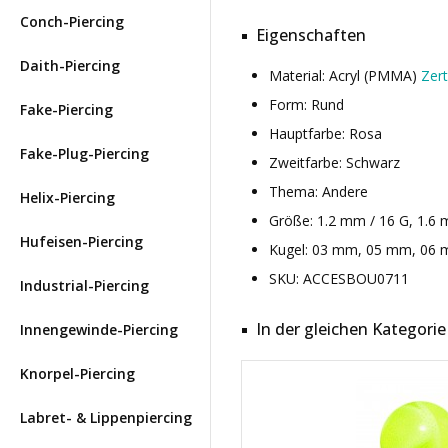
Conch-Piercing
Eigenschaften
Daith-Piercing
Material: Acryl (PMMA)
Zert
Form: Rund
Fake-Piercing
Hauptfarbe: Rosa
Fake-Plug-Piercing
Zweitfarbe: Schwarz
Thema: Andere
Helix-Piercing
Größe: 1.2 mm / 16 G, 1.6 
Hufeisen-Piercing
Kugel: 03 mm, 05 mm, 06
SKU: ACCESBOU0711
Industrial-Piercing
In der gleichen Kategorie
Innengewinde-Piercing
Knorpel-Piercing
Labret- & Lippenpiercing