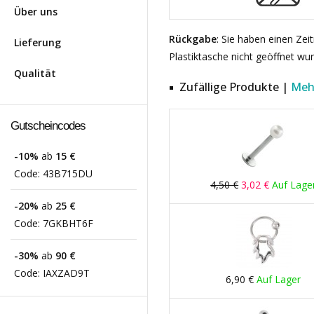
Über uns
Rückgabe
: Sie haben einen Ze
Lieferung
Plastiktasche nicht geöffnet wu
Qualität
Zufällige Produkte |
Meh
Gutscheincodes
-10%
ab
15 €
Code:
43B715DU
4,50 €
3,02 €
Auf Lage
-20%
ab
25 €
Code:
7GKBHT6F
-30%
ab
90 €
Code:
IAXZAD9T
6,90 €
Auf Lager