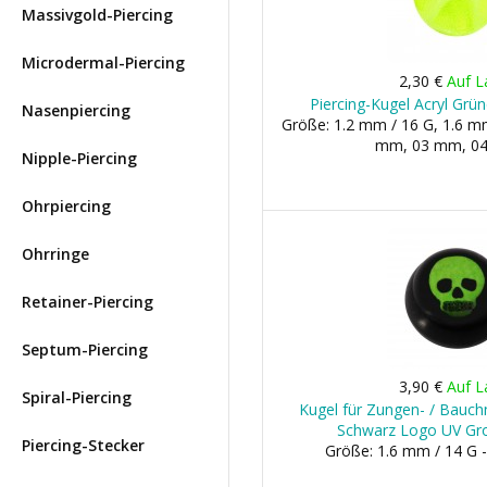
Massivgold-Piercing
Microdermal-Piercing
2,30 €
Auf L
Piercing-Kugel Acryl Grü
Nasenpiercing
Größe: 1.2 mm / 16 G, 1.6 mm
mm, 03 mm, 04 
Nipple-Piercing
Ohrpiercing
Ohrringe
Retainer-Piercing
Septum-Piercing
3,90 €
Auf L
Spiral-Piercing
Kugel für Zungen- / Bauchn
Schwarz Logo UV Gr
Piercing-Stecker
Größe: 1.6 mm / 14 G 