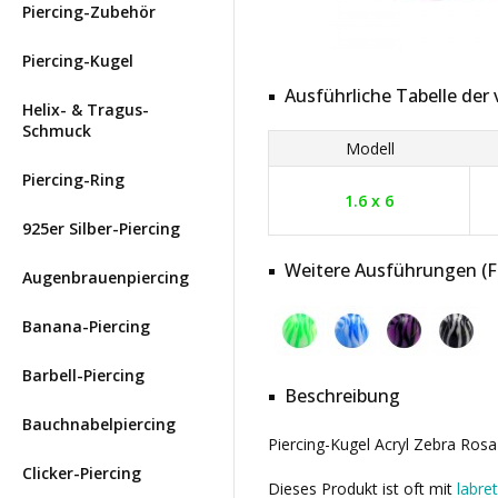
Piercing-Zubehör
Piercing-Kugel
Ausführliche Tabelle de
Helix- & Tragus-
Schmuck
Modell
Piercing-Ring
1.6 x 6
925er Silber-Piercing
Weitere Ausführungen (Far
Augenbrauenpiercing
Banana-Piercing
Barbell-Piercing
Beschreibung
Bauchnabelpiercing
Piercing-Kugel Acryl Zebra Rosa
Clicker-Piercing
Dieses Produkt ist oft mit
labre