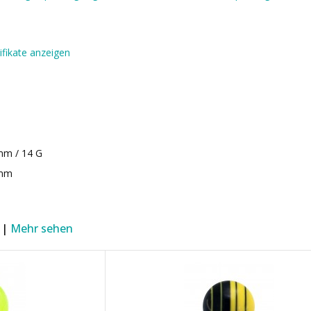
ifikate anzeigen
mm / 14 G
 mm
 |
Mehr sehen