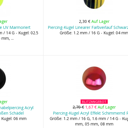
ager
2,30 €
Auf Lager
ne UV Marmoriert
Piercing-Kugel Linearer Farbverlauf Schwarz
 / 14 G - Kugel: 02.5
Größe: 1.2 mm / 16 G - Kugel: 04 m
mm, ...
ager
BLITZANGEBOT
2,70 €
1,67 €
Auf Lager
abelpiercing Acryl
oßen Schädel
Piercing-Kugel Acryl Effekt Schimmernd 
- Kugel: 06 mm
Größe: 1.2 mm / 16 G, 1.6 mm / 14 G - Kug
mm, 05 mm, 08 mm