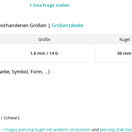
+ Eine Frage stellen
r vorhandenen Größen |
Größentabelle
Größe
Kugel
1.6 mm / 14 G
06 mm
be, Symbol, Form, ...)
 / Schwarz.
t- / tragus-piercing kugel mit weißem strassstein
und
piercing-stab bar