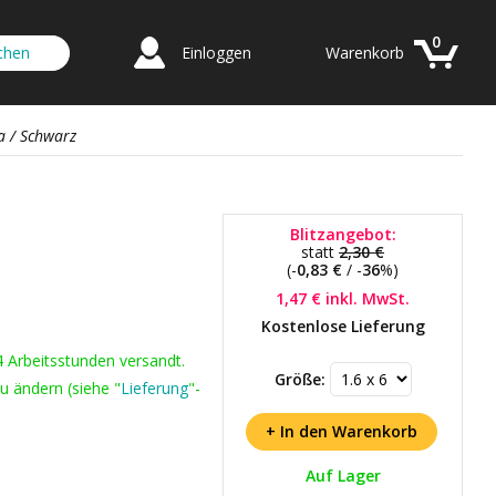
0
Einloggen
Warenkorb
a / Schwarz
Blitzangebot:
statt
2,30 €
n
(-
0,83 €
/ -
36
%)
1,47 €
inkl. MwSt.
Kostenlose Lieferung
4 Arbeitsstunden versandt.
Größe:
u ändern (siehe "
Lieferung
"-
Auf Lager