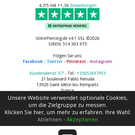
4,7/5 mit +1,3K
Bewertungen
VotrePiercing.de v4.1 SSL ©2026
SIREN: 514 303 973
Folgen Sie uns:
Facebook
-
Twitter
-
Pinterest
-
Instagram
Kundendienst 7/7
- Tel.:
+33652697953
21 boulevard Pablo Neruda
13920 Saint-Mitre-les-Remparts
France
Unsere Website verwendet optionale Cookies,
um die Zielgruppe zu messen.
Klicken Sie hier
, um mehr zu erfahren. Ihre Wahl:
Ablehnen
-
Akzeptieren