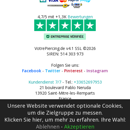
4,7/5 mit +1,3K
Bewertungen
VotrePiercing.de v4.1 SSL ©2026
SIREN: 514 303 973
Folgen Sie uns:
Facebook
-
Twitter
-
Pinterest
-
Instagram
Kundendienst 7/7
- Tel.:
+33652697953
21 boulevard Pablo Neruda
13920 Saint-Mitre-les-Remparts
France
Unsere Website verwendet optionale Cookies,
um die Zielgruppe zu messen.
Klicken Sie hier
, um mehr zu erfahren. Ihre Wahl:
Ablehnen
-
Akzeptieren