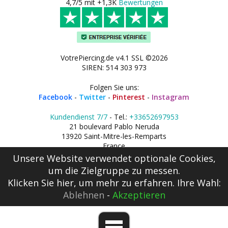
4,7/5 mit +1,3K
Bewertungen
VotrePiercing.de v4.1 SSL ©2026
SIREN: 514 303 973
Folgen Sie uns:
Facebook
-
Twitter
-
Pinterest
-
Instagram
Kundendienst 7/7
- Tel.:
+33652697953
21 boulevard Pablo Neruda
13920 Saint-Mitre-les-Remparts
France
Unsere Website verwendet optionale Cookies,
um die Zielgruppe zu messen.
Klicken Sie hier
, um mehr zu erfahren. Ihre Wahl:
Ablehnen
-
Akzeptieren