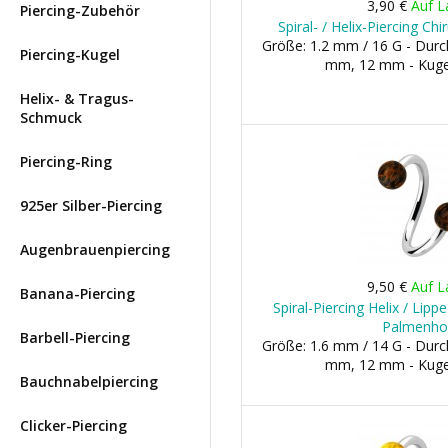
3,90 €
Auf L
Piercing-Zubehör
Spiral- / Helix-Piercing Ch
Größe: 1.2 mm / 16 G - Dur
Piercing-Kugel
mm, 12 mm - Kuge
Helix- & Tragus-
Schmuck
Piercing-Ring
925er Silber-Piercing
Augenbrauenpiercing
9,50 €
Auf L
Banana-Piercing
Spiral-Piercing Helix / Lip
Palmenho
Barbell-Piercing
Größe: 1.6 mm / 14 G - Dur
mm, 12 mm - Kuge
Bauchnabelpiercing
Clicker-Piercing