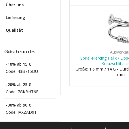
Über uns
Lieferung
Qualität
Gutscheincodes
Ausverkau
Spiral-Piercing Helix / Lip
Kreuzschlitzsc
-10%
ab
15 €
Größe: 1.6 mm / 14 G - Dur
Code:
43B715DU
mm
-20%
ab
25 €
Code:
7GKBHT6F
-30%
ab
90 €
Code:
IAXZAD9T