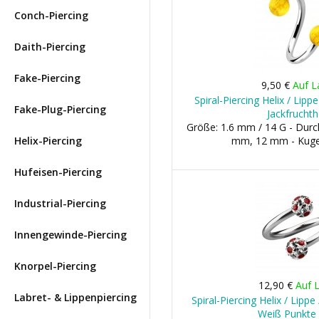
Conch-Piercing
Daith-Piercing
Fake-Piercing
9,50 €
Auf L
Spiral-Piercing Helix / Lip
Fake-Plug-Piercing
Jackfruchth
Größe: 1.6 mm / 14 G - Dur
Helix-Piercing
mm, 12 mm - Kuge
Hufeisen-Piercing
Industrial-Piercing
Innengewinde-Piercing
Knorpel-Piercing
12,90 €
Auf 
Labret- & Lippenpiercing
Spiral-Piercing Helix / Lippe 
Weiß Punkte