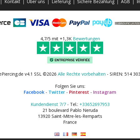
Kontakt
Über uns
Lieferung
Sichere Bezahlung
AGB
I
4,7/5 mit +1,3K
Bewertungen
ePiercing.de v4.1 SSL ©2026
Alle Rechte vorbehalten
- SIREN: 514 30
Folgen Sie uns:
Facebook
-
Twitter
-
Pinterest
-
Instagram
Kundendienst 7/7
- Tel.:
+33652697953
21 boulevard Pablo Neruda
13920 Saint-Mitre-les-Remparts
France