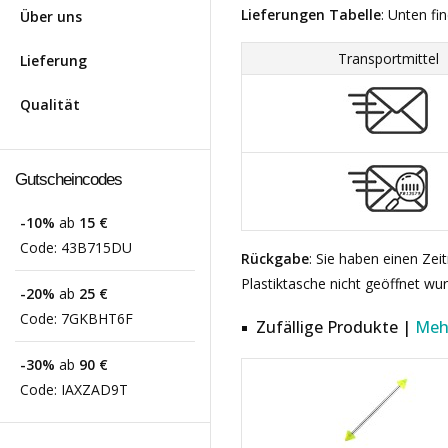
Lieferungen Tabelle
: Unten fi
Über uns
Transportmittel
Lieferung
Qualität
Gutscheincodes
-10%
ab
15 €
Code:
43B715DU
Rückgabe
: Sie haben einen Ze
Plastiktasche nicht geöffnet wu
-20%
ab
25 €
Code:
7GKBHT6F
Zufällige Produkte |
Meh
-30%
ab
90 €
Code:
IAXZAD9T