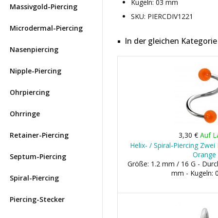
Kugeln: 03 mm
Massivgold-Piercing
SKU: PIERCDIV1221
Microdermal-Piercing
In der gleichen Kategorie
Nasenpiercing
Nipple-Piercing
Ohrpiercing
Ohrringe
Retainer-Piercing
3,30 €
Auf L
Helix- / Spiral-Piercing Zwe
Orange
Septum-Piercing
Größe: 1.2 mm / 16 G - Dur
mm - Kugeln:
Spiral-Piercing
Piercing-Stecker