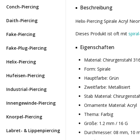
Conch-Piercing
Beschreibung
Daith-Piercing
Helix-Piercing Spirale Acryl Ne
Dieses Produkt ist oft mit
spiral
Fake-Piercing
Eigenschaften
Fake-Plug-Piercing
Material: Chirurgenstahl 3
Helix-Piercing
Form: Spirale
Hufeisen-Piercing
Hauptfarbe: Grün
Zweitfarbe: Metallisiert
Industrial-Piercing
Stab Material: Chirurgensta
Innengewinde-Piercing
Ornamente Material: Acryl
Thema: Farbig
Knorpel-Piercing
Größe: 1.2 mm / 16 G
Labret- & Lippenpiercing
Durchmesser: 08 mm, 10 