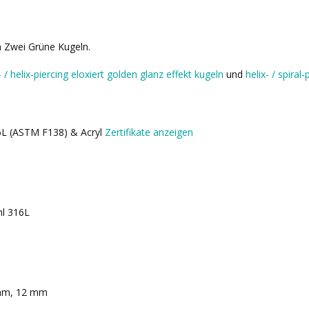
on Zwei Grüne Kugeln.
- / helix-piercing eloxiert golden glanz effekt kugeln
und
helix- / spiral
16L (ASTM F138) & Acryl
Zertifikate anzeigen
hl 316L
mm, 12 mm