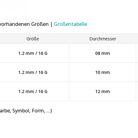
r vorhandenen Größen |
Größentabelle
Größe
Durchmesser
1.2 mm / 16 G
08 mm
1.2 mm / 16 G
10 mm
1.2 mm / 16 G
12 mm
be, Symbol, Form, ...)