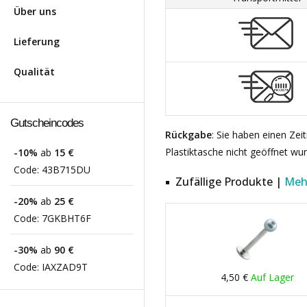
Über uns
Lieferung
Qualität
Gutscheincodes
Rückgabe
: Sie haben einen Ze
Plastiktasche nicht geöffnet wu
-10%
ab
15 €
Code:
43B715DU
Zufällige Produkte |
Meh
-20%
ab
25 €
Code:
7GKBHT6F
-30%
ab
90 €
Code:
IAXZAD9T
4,50 €
Auf Lager