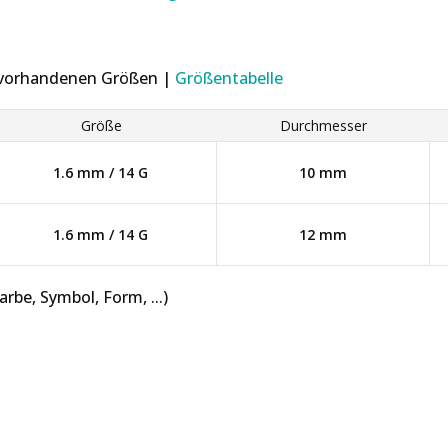
r vorhandenen Größen |
Größentabelle
Größe
Durchmesser
1.6 mm / 14 G
10 mm
1.6 mm / 14 G
12 mm
be, Symbol, Form, ...)