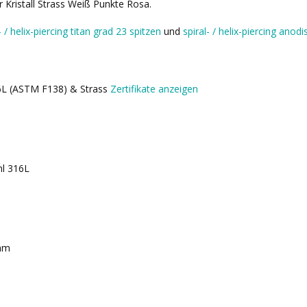
hr Kristall Strass Weiß Punkte Rosa.
- / helix-piercing titan grad 23 spitzen
und
spiral- / helix-piercing anod
16L (ASTM F138) & Strass
Zertifikate anzeigen
hl 316L
mm