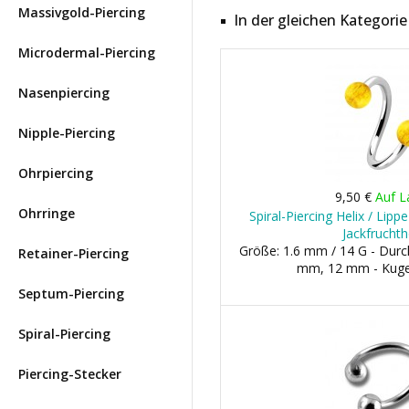
Massivgold-Piercing
In der gleichen Kategorie
Microdermal-Piercing
Nasenpiercing
Nipple-Piercing
Ohrpiercing
9,50 €
Auf L
Ohrringe
Spiral-Piercing Helix / Lip
Jackfruchth
Größe: 1.6 mm / 14 G - Dur
Retainer-Piercing
mm, 12 mm - Kuge
Septum-Piercing
Spiral-Piercing
Piercing-Stecker