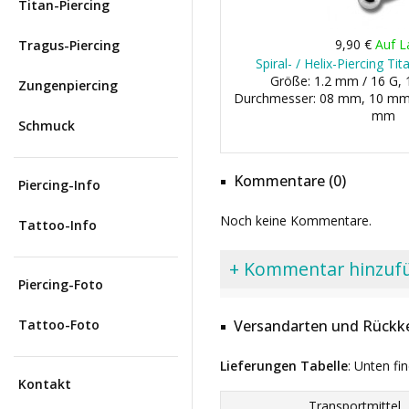
Titan-Piercing
9,90 €
Auf L
Tragus-Piercing
Spiral- / Helix-Piercing T
Größe: 1.2 mm / 16 G, 
Zungenpiercing
Durchmesser: 08 mm, 10 mm 
mm
Schmuck
Kommentare (0)
Piercing-Info
Noch keine Kommentare.
Tattoo-Info
+ Kommentar hinzuf
Piercing-Foto
Tattoo-Foto
Versandarten und Rückke
Lieferungen Tabelle
: Unten fi
Kontakt
Transportmittel