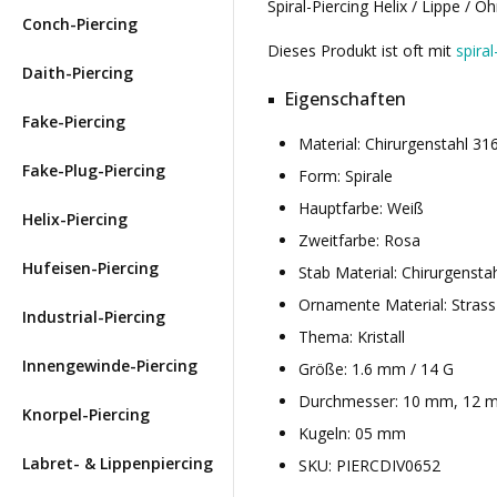
Spiral-Piercing Helix / Lippe / O
Conch-Piercing
Dieses Produkt ist oft mit
spiral
Daith-Piercing
Eigenschaften
Fake-Piercing
Material: Chirurgenstahl 3
Fake-Plug-Piercing
Form: Spirale
Hauptfarbe: Weiß
Helix-Piercing
Zweitfarbe: Rosa
Hufeisen-Piercing
Stab Material: Chirurgensta
Ornamente Material: Strass
Industrial-Piercing
Thema: Kristall
Innengewinde-Piercing
Größe: 1.6 mm / 14 G
Durchmesser: 10 mm, 12 
Knorpel-Piercing
Kugeln: 05 mm
Labret- & Lippenpiercing
SKU: PIERCDIV0652